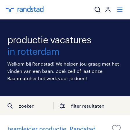
ik zoek een baa
productie vacatures
werkgevers
in rotterdam
mijn carrière
Welkom bij Randstad! We helpen jou graag met het
vinden van een baan. Zoek zelf of laat onze
over randstad
Baanmatcher het werk voor je doen!
zoeken
filter resultaten
teamleider productie, Randstad