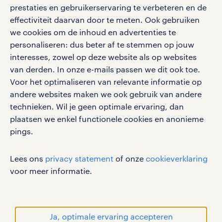
social media
prestaties en gebruikerservaring te verbeteren en de
effectiviteit daarvan door te meten. Ook gebruiken
Volg ons voor de leukste content omtrent
we cookies om de inhoud en advertenties te
vacatures, solliciteren en inspiratie.
personaliseren: dus beter af te stemmen op jouw
interesses, zowel op deze website als op websites
van derden. In onze e-mails passen we dit ook toe.
Voor het optimaliseren van relevante informatie op
werken bij randstad
andere websites maken we ook gebruik van andere
gebruikersvoorwaarden
technieken. Wil je geen optimale ervaring, dan
plaatsen we enkel functionele cookies en anonieme
privacystatement
pings.
cookies
disclaimer
Lees ons
privacy statement
of onze
cookieverklaring
sitemap
voor meer informatie.
RANDSTAD, HUMAN FORWARD en SHAPING THE
WORLD OF WORK zijn geregistreerde
handelsmerken van Randstad N.V.
Ja, optimale ervaring accepteren