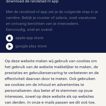
download de randstad nl app
tarieven
contact voor werkgevers
arbeidsvoorwaarden
personeel gezocht
Met de randstad nl app zet je de volgende stap in je
onze vestigingen
blogs en artikelen
carrière. Bekijk je rooster of salaris, zoek vacatures
aanmelden nieuwsbrief
en ontvang berichten van je intercedent.
pers
salarischecker
Eenvoudig, snel en overal.
klachten en misstanden
bruto-netto calculator
apple app store
google play store
Op deze website maken wij gebruik van cookies om
het gebruik van de website makkelijker te maken, de
social media
prestaties en gebruikerservaring te verbeteren en de
effectiviteit daarvan door te meten. Ook gebruiken
Volg ons voor de leukste content omtrent
we cookies om de inhoud en advertenties te
vacatures, solliciteren en inspiratie.
personaliseren: dus beter af te stemmen op jouw
interesses, zowel op deze website als op websites
van derden. In onze e-mails passen we dit ook toe.