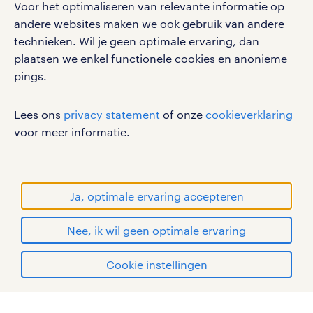
Voor het optimaliseren van relevante informatie op
werken bij randstad
andere websites maken we ook gebruik van andere
gebruikersvoorwaarden
technieken. Wil je geen optimale ervaring, dan
plaatsen we enkel functionele cookies en anonieme
privacystatement
pings.
cookies
disclaimer
Lees ons
privacy statement
of onze
cookieverklaring
sitemap
voor meer informatie.
RANDSTAD, HUMAN FORWARD en SHAPING THE
WORLD OF WORK zijn geregistreerde
handelsmerken van Randstad N.V.
Ja, optimale ervaring accepteren
© Randstad 2026
Nee, ik wil geen optimale ervaring
Cookie instellingen
mijn randstad