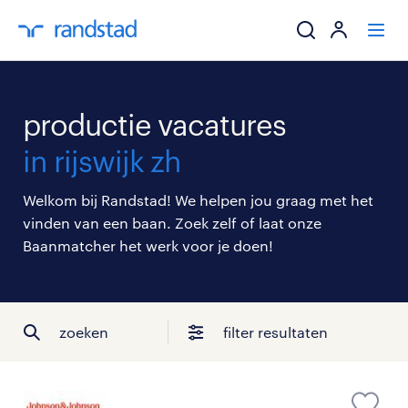
ik zoek een baa
productie vacatures
werkgevers
in rijswijk zh
mijn carrière
Welkom bij Randstad! We helpen jou graag met het
vinden van een baan. Zoek zelf of laat onze
over randstad
Baanmatcher het werk voor je doen!
zoeken
filter resultaten