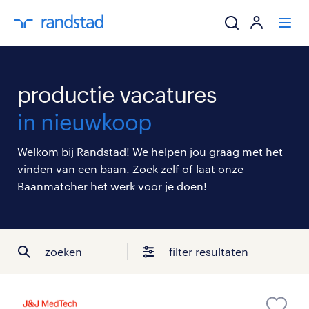
ik zoek een baa
productie vacatures
werkgevers
in nieuwkoop
mijn carrière
Welkom bij Randstad! We helpen jou graag met het
vinden van een baan. Zoek zelf of laat onze
over randstad
Baanmatcher het werk voor je doen!
zoeken
filter resultaten