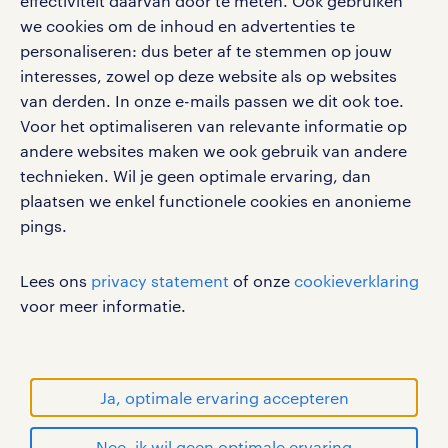
effectiviteit daarvan door te meten. Ook gebruiken
Volg ons voor de leukste content omtrent
we cookies om de inhoud en advertenties te
vacatures, solliciteren en inspiratie.
personaliseren: dus beter af te stemmen op jouw
interesses, zowel op deze website als op websites
van derden. In onze e-mails passen we dit ook toe.
Voor het optimaliseren van relevante informatie op
werken bij randstad
andere websites maken we ook gebruik van andere
gebruikersvoorwaarden
technieken. Wil je geen optimale ervaring, dan
plaatsen we enkel functionele cookies en anonieme
privacystatement
pings.
cookies
disclaimer
Lees ons
privacy statement
of onze
cookieverklaring
sitemap
voor meer informatie.
RANDSTAD, HUMAN FORWARD en SHAPING THE
WORLD OF WORK zijn geregistreerde
handelsmerken van Randstad N.V.
Ja, optimale ervaring accepteren
© Randstad 2026
Nee, ik wil geen optimale ervaring