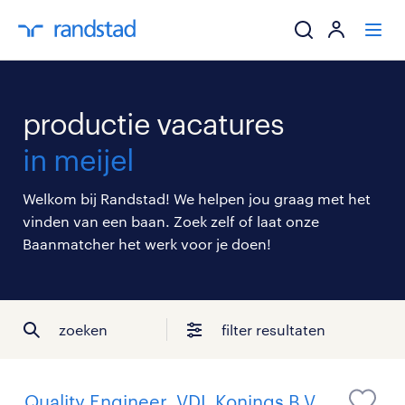
ik zoek een baa
productie vacatures
werkgevers
in meijel
mijn carrière
Welkom bij Randstad! We helpen jou graag met het
vinden van een baan. Zoek zelf of laat onze
over randstad
Baanmatcher het werk voor je doen!
zoeken
filter resultaten
Quality Engineer, VDL Konings B.V.