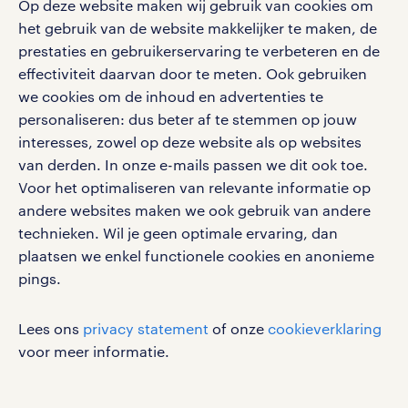
Op deze website maken wij gebruik van cookies om
het gebruik van de website makkelijker te maken, de
social media
prestaties en gebruikerservaring te verbeteren en de
effectiviteit daarvan door te meten. Ook gebruiken
Volg ons voor de leukste content omtrent
we cookies om de inhoud en advertenties te
vacatures, solliciteren en inspiratie.
personaliseren: dus beter af te stemmen op jouw
interesses, zowel op deze website als op websites
van derden. In onze e-mails passen we dit ook toe.
Voor het optimaliseren van relevante informatie op
werken bij randstad
andere websites maken we ook gebruik van andere
gebruikersvoorwaarden
technieken. Wil je geen optimale ervaring, dan
plaatsen we enkel functionele cookies en anonieme
privacystatement
pings.
cookies
disclaimer
Lees ons
privacy statement
of onze
cookieverklaring
sitemap
voor meer informatie.
RANDSTAD, HUMAN FORWARD en SHAPING THE
WORLD OF WORK zijn geregistreerde