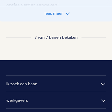
opties verder aangeven!
lees meer
Staat jouw nieuwe baan er niet bij?
Bekijk dan hier
alle vacatures in meijel
of
hier
al onze productie vacatures
.
7 van 7 banen bekeken
ik zoek een baan
alle vacatures
werkgevers
randstad operational