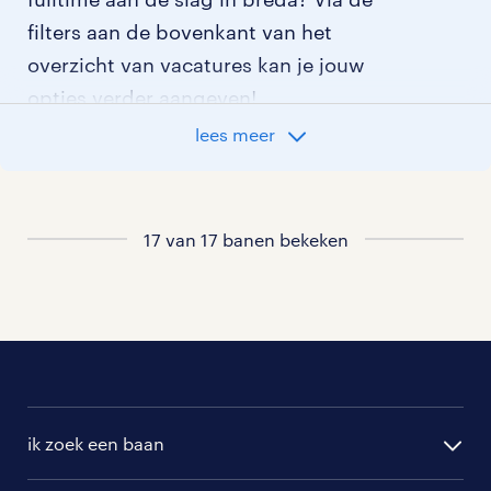
filters aan de bovenkant van het
overzicht van vacatures kan je jouw
opties verder aangeven!
lees meer
Staat jouw nieuwe baan er niet bij?
Bekijk dan hier
alle vacatures in breda
of
hier
al onze productie vacatures
.
17 van 17 banen bekeken
ik zoek een baan