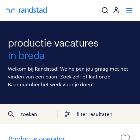
ik zoek een baa
productie vacatures
werkgevers
in breda
mijn carrière
Welkom bij Randstad! We helpen jou graag met het
vinden van een baan. Zoek zelf of laat onze
over randstad
Baanmatcher het werk voor je doen!
zoeken
filter resultaten
Productie operator