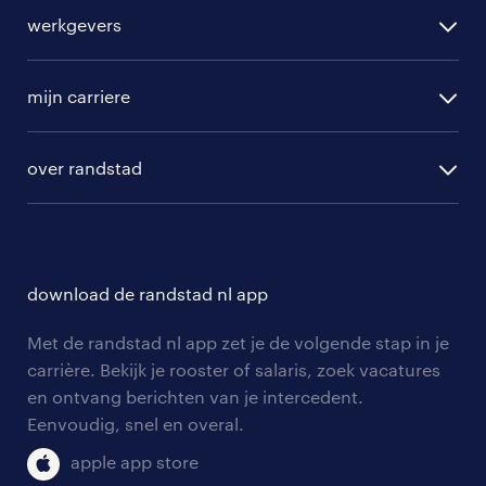
alle vacatures
werkgevers
randstad operational
vacature aanmelden
randstad professional
mijn carriere
algemene voorwaarden
randstad digital
ontwikkeling
hr-diensten
over randstad
populaire bedrijven
communities
branches
over randstad
careers for expats
opleidingen en trainingen
hr-kenniscentrum
contact voor talent
solliciteren
download de randstad nl app
tarieven
contact voor werkgevers
arbeidsvoorwaarden
personeel gezocht
Met de randstad nl app zet je de volgende stap in je
onze vestigingen
blogs en artikelen
carrière. Bekijk je rooster of salaris, zoek vacatures
aanmelden nieuwsbrief
en ontvang berichten van je intercedent.
pers
salarischecker
Eenvoudig, snel en overal.
klachten en misstanden
bruto-netto calculator
apple app store