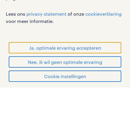
RANDSTAD, HUMAN FORWARD en SHAPING THE
Lees ons
privacy statement
of onze
cookieverklaring
WORLD OF WORK zijn geregistreerde
voor meer informatie.
handelsmerken van Randstad N.V.
© Randstad 2026
Ja, optimale ervaring accepteren
Nee, ik wil geen optimale ervaring
Cookie instellingen
mijn randstad