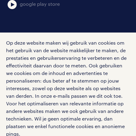
google play store
social media
Op deze website maken wij gebruik van cookies om
Volg ons voor de leukste content omtrent
het gebruik van de website makkelijker te maken, de
vacatures, solliciteren en inspiratie.
prestaties en gebruikerservaring te verbeteren en de
effectiviteit daarvan door te meten. Ook gebruiken
we cookies om de inhoud en advertenties te
personaliseren: dus beter af te stemmen op jouw
interesses, zowel op deze website als op websites
werken bij randstad
van derden. In onze e-mails passen we dit ook toe.
gebruikersvoorwaarden
Voor het optimaliseren van relevante informatie op
privacystatement
andere websites maken we ook gebruik van andere
cookies
technieken. Wil je geen optimale ervaring, dan
disclaimer
plaatsen we enkel functionele cookies en anonieme
pings.
sitemap