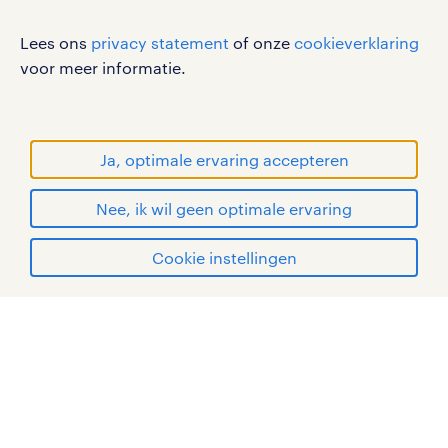
disclaimer
Lees ons
privacy statement
of onze
cookieverklaring
sitemap
voor meer informatie.
RANDSTAD, HUMAN FORWARD en SHAPING THE
WORLD OF WORK zijn geregistreerde
handelsmerken van Randstad N.V.
Ja, optimale ervaring accepteren
© Randstad 2026
Nee, ik wil geen optimale ervaring
Cookie instellingen
mijn randstad