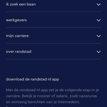
ik zoek een baan
alle vacatures
werkgevers
randstad operational
vacature aanmelden
randstad professional
mijn carriere
algemene voorwaarden
randstad digital
ontwikkeling
hr-diensten
over randstad
populaire bedrijven
communities
branches
over randstad
careers for expats
opleidingen en trainingen
hr-kenniscentrum
contact voor talent
solliciteren
download de randstad nl app
tarieven
contact voor werkgevers
arbeidsvoorwaarden
personeel gezocht
Met de randstad nl app zet je de volgende stap in je
onze vestigingen
blogs en artikelen
carrière. Bekijk je rooster of salaris, zoek vacatures
aanmelden nieuwsbrief
en ontvang berichten van je intercedent.
pers
salarischecker