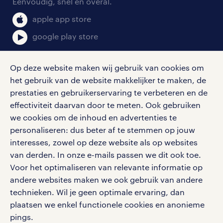
Eenvoudig, snel en overal.
klachten en misstanden
bruto-netto calculator
apple app store
google play store
Op deze website maken wij gebruik van cookies om
het gebruik van de website makkelijker te maken, de
social media
prestaties en gebruikerservaring te verbeteren en de
effectiviteit daarvan door te meten. Ook gebruiken
Volg ons voor de leukste content omtrent
we cookies om de inhoud en advertenties te
vacatures, solliciteren en inspiratie.
personaliseren: dus beter af te stemmen op jouw
interesses, zowel op deze website als op websites
van derden. In onze e-mails passen we dit ook toe.
Voor het optimaliseren van relevante informatie op
werken bij randstad
andere websites maken we ook gebruik van andere
gebruikersvoorwaarden
technieken. Wil je geen optimale ervaring, dan
plaatsen we enkel functionele cookies en anonieme
privacystatement
pings.
cookies