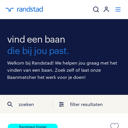
ik zoek een baa
vind een baan
werkgevers
die bij jou past.
mijn carrière
Welkom bij Randstad! We helpen jou graag met het
vinden van een baan. Zoek zelf of laat onze
over randstad
Baanmatcher het werk voor je doen!
zoeken
filter resultaten
Randstad Digital