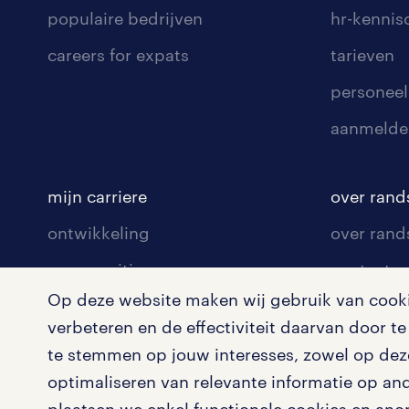
populaire bedrijven
hr-kenni
careers for expats
tarieven
personeel
aanmelde
mijn carriere
over rand
ontwikkeling
over rand
communities
contact v
Op deze website maken wij gebruik van cookie
opleidingen en trainingen
contact v
verbeteren en de effectiviteit daarvan door 
solliciteren
onze vest
te stemmen op jouw interesses, zowel op deze
arbeidsvoorwaarden
pers
optimaliseren van relevante informatie op an