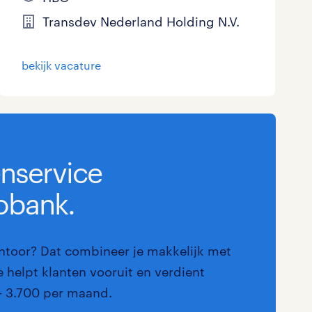
Marketing & Communicatie
Transdev Nederland Holding N.V.
Overheid
bekijk vacature
Schoonmaak
Techniek
enservice
obank.
antoor? Dat combineer je makkelijk met
 helpt klanten vooruit en verdient
- 3.700 per maand.