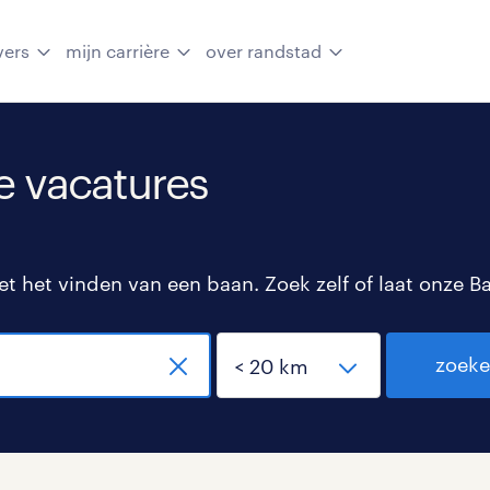
vers
mijn carrière
over randstad
e vacatures
 het vinden van een baan. Zoek zelf of laat onze B
zoek