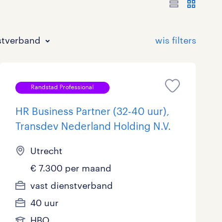
stverband
Randstad Professional
HR Business Partner (32-40 uur),
Transdev Nederland Holding N.V.
Bouw
HAVO/VWO
17 - 24 uur
Tijdelijk met uitzicht op vast
3
0
0
Utrecht
Commercieel / Verkoop
MBO
37 - 40+ uur
1
1
€ 7.300 per maand
vast dienstverband
Horeca / Catering
Ondersteunend onderwijs
0
40 uur
Juridisch
HBO