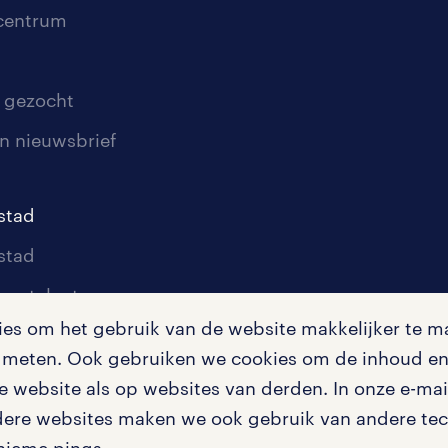
scentrum
 gezocht
n nieuwsbrief
stad
stad
oor talent
s om het gebruik van de website makkelijker te ma
oor werkgevers
te meten. Ook gebruiken we cookies om de inhoud en 
igingen
 website als op websites van derden. In onze e-mail
dere websites maken we ook gebruik van andere tech