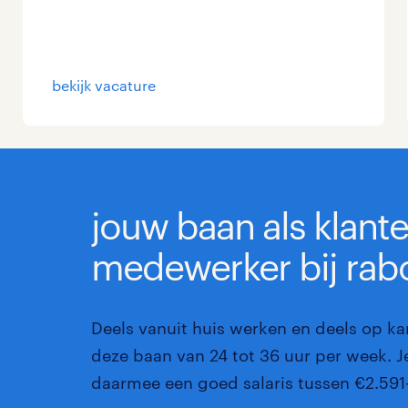
Management / Leidinggevend
Onderwijs
bekijk vacature
Personeel & Organisatie
Supply chain & procurement
Zorg / Verpleging
jouw baan als klant
medewerker bij rab
Deels vanuit huis werken en deels op k
deze baan van 24 tot 36 uur per week. Je
daarmee een goed salaris tussen €2.591