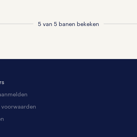
5 van 5 banen bekeken
rs
 aanmelden
 voorwaarden
en