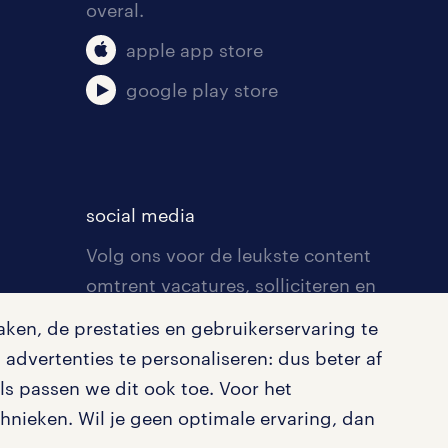
overal.
apple app store
google play store
social media
Volg ons voor de leukste content
omtrent vacatures, solliciteren en
inspiratie.
ken, de prestaties en gebruikerservaring te
advertenties te personaliseren: dus beter af
s passen we dit ook toe. Voor het
nieken. Wil je geen optimale ervaring, dan