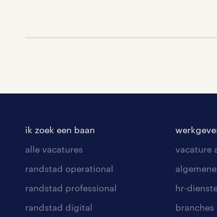
ik zoek een baan
werkgeve
alle vacatures
vacature
randstad operational
algemene
randstad professional
hr-dienst
randstad digital
branches