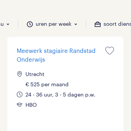
au
uren per week
soort dien
Meewerk stagiaire Randstad
il je werken?
vacatures?
il je werken?
 zou jij willen?
Onderwijs
Utrecht
€ 525 per maand
Beveiliging
Geen
9 - 16 uur
Tijdelijk
1
4
0
24 - 36 uur, 3 - 5 dagen p.w.
Chauffeurs
LBO, MAVO, VMBO
33 - 36 uur
0
0
HBO
Financieel
Master
0
Industrieel / Productie
WO
0