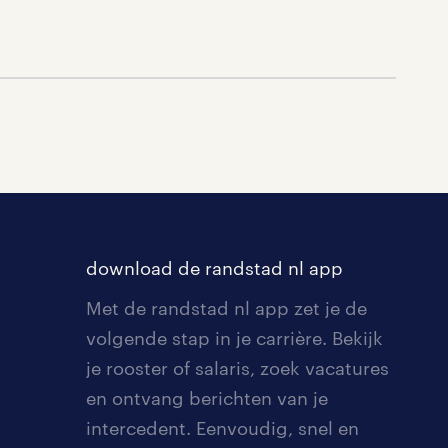
download de randstad nl app
Met de randstad nl app zet je de
volgende stap in je carrière. Bekijk
je rooster of salaris, zoek vacatures
en ontvang berichten van je
intercedent. Eenvoudig, snel en