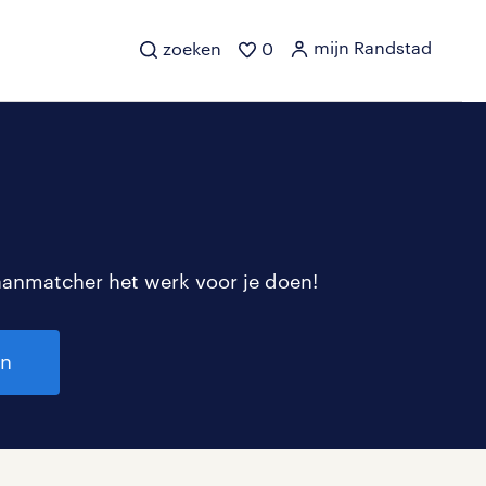
mijn Randstad
zoeken
0
aanmatcher het werk voor je doen!
en