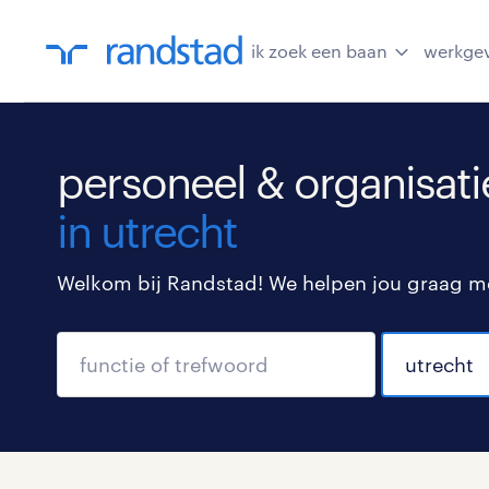
ik zoek een baan
werkge
personeel & organisati
in utrecht
Welkom bij Randstad! We helpen jou graag met