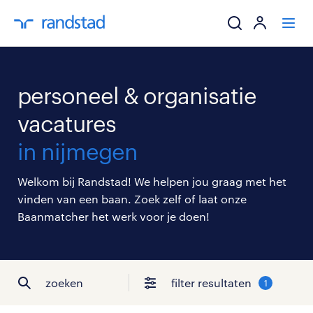
ik zoek een baa
personeel & organisatie
werkgevers
vacatures
in nijmegen
mijn carrière
Welkom bij Randstad! We helpen jou graag met het
over randstad
vinden van een baan. Zoek zelf of laat onze
Baanmatcher het werk voor je doen!
zoeken
filter resultaten
1