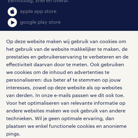
Eenvoudig, snel en overal.
klachten en misstanden
bruto-netto calculator
apple app store
google play store
Op deze website maken wij gebruik van cookies om
het gebruik van de website makkelijker te maken, de
social media
prestaties en gebruikerservaring te verbeteren en de
effectiviteit daarvan door te meten. Ook gebruiken
Volg ons voor de leukste content omtrent
we cookies om de inhoud en advertenties te
vacatures, solliciteren en inspiratie.
personaliseren: dus beter af te stemmen op jouw
interesses, zowel op deze website als op websites
van derden. In onze e-mails passen we dit ook toe.
Voor het optimaliseren van relevante informatie op
werken bij randstad
andere websites maken we ook gebruik van andere
gebruikersvoorwaarden
technieken. Wil je geen optimale ervaring, dan
plaatsen we enkel functionele cookies en anonieme
privacystatement
pings.
cookies