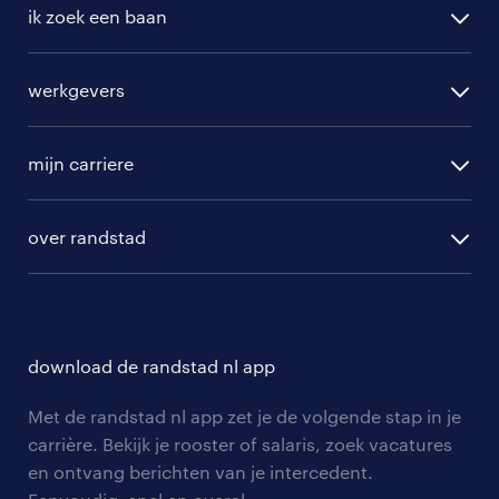
ik zoek een baan
alle vacatures
werkgevers
randstad operational
vacature aanmelden
randstad professional
mijn carriere
algemene voorwaarden
randstad digital
ontwikkeling
hr-diensten
over randstad
populaire bedrijven
communities
branches
over randstad
careers for expats
opleidingen en trainingen
hr-kenniscentrum
contact voor talent
solliciteren
download de randstad nl app
tarieven
contact voor werkgevers
arbeidsvoorwaarden
personeel gezocht
Met de randstad nl app zet je de volgende stap in je
onze vestigingen
blogs en artikelen
carrière. Bekijk je rooster of salaris, zoek vacatures
aanmelden nieuwsbrief
en ontvang berichten van je intercedent.
pers
salarischecker