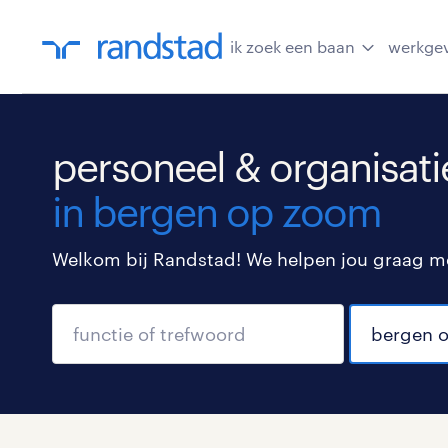
ik zoek een baan
werkge
personeel & organisati
in bergen op zoom
Welkom bij Randstad! We helpen jou graag met