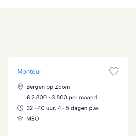
Management / Leidinggevend
Onderwijs
Personeel & Organisatie
Supply chain & procurement
Zorg / Verpleging
Monteur
Bergen op Zoom
€ 2.800 - 3.800 per maand
32 - 40 uur, 4 - 5 dagen p.w.
MBO