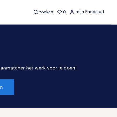
mijn Randstad
zoeken
0
aanmatcher het werk voor je doen!
en