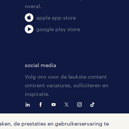
overal.
apple app store
google play store
social media
Volg ons voor de leukste content
omtrent vacatures, solliciteren en
inspiratie.
ken, de prestaties en gebruikerservaring te