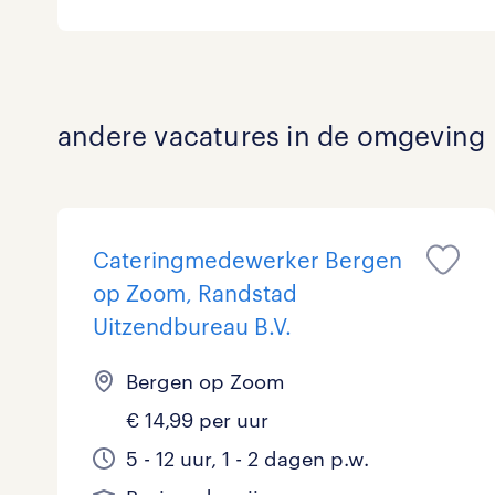
Logistiek
Medisch
toon 0 resultaten
andere vacatures in de omgeving
Overig
Secretarieel
Webcare
Cateringmedewerker Bergen
op Zoom, Randstad
Uitzendbureau B.V.
toon 0 resultaten
Bergen op Zoom
€ 14,99 per uur
5 - 12 uur, 1 - 2 dagen p.w.