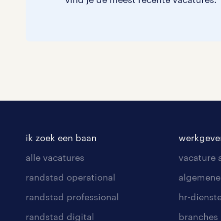
ik zoek een baan
werkgeve
alle vacatures
vacature
randstad operational
algemene
randstad professional
hr-dienst
randstad digital
branches