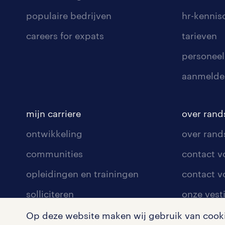
populaire bedrijven
hr-kenni
careers for expats
tarieven
personeel
aanmelde
mijn carriere
over rand
ontwikkeling
over rand
communities
contact v
opleidingen en trainingen
contact v
solliciteren
onze vest
arbeidsvoorwaarden
pers
Op deze website maken wij gebruik van cookie