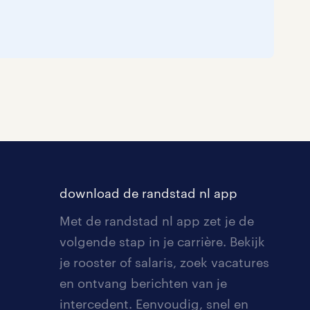
download de randstad nl app
Met de randstad nl app zet je de
volgende stap in je carrière. Bekijk
je rooster of salaris, zoek vacatures
en ontvang berichten van je
intercedent. Eenvoudig, snel en