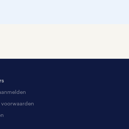
rs
 aanmelden
 voorwaarden
en