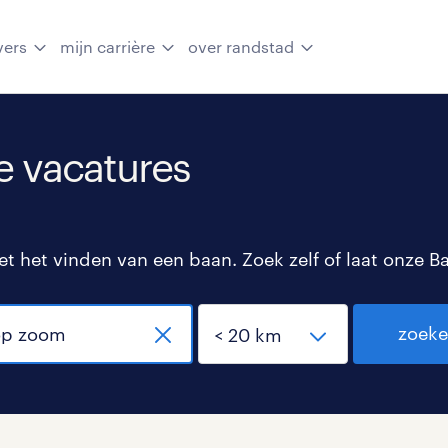
vers
mijn carrière
over randstad
e vacatures
 het vinden van een baan. Zoek zelf of laat onze B
zoek