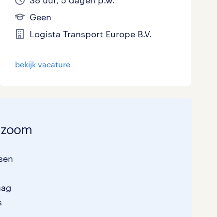
38 uur, 5 dagen p.w.
Geen
Logista Transport Europe B.V.
bekijk vacature
p zoom
nsen
aag
s