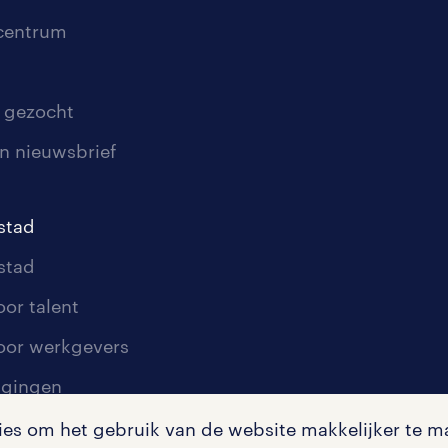
scentrum
 gezocht
n nieuwsbrief
stad
stad
oor talent
oor werkgevers
igingen
s om het gebruik van de website makkelijker te ma