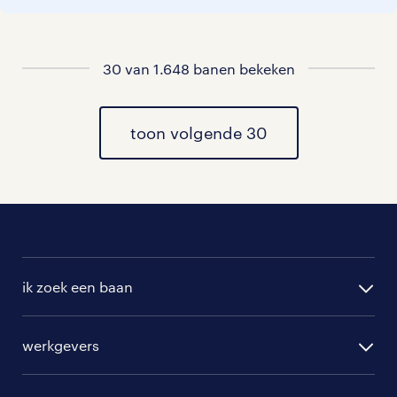
aangeven!
Staat jouw nieuwe baan er niet bij?
30 van 1.648 banen bekeken
Bekijk dan hier
alle vacatures in s heerenberg
of hier
al onze pedagogisch medewerker a
toon volgende 30
vacatures
.
ik zoek een baan
alle vacatures
werkgevers
randstad operational
vacature aanmelden