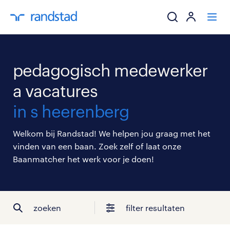
ik zoek een baa
pedagogisch medewerker
werkgevers
a vacatures
in s heerenberg
mijn carrière
Welkom bij Randstad! We helpen jou graag met het
over randstad
vinden van een baan. Zoek zelf of laat onze
Baanmatcher het werk voor je doen!
zoeken
filter resultaten