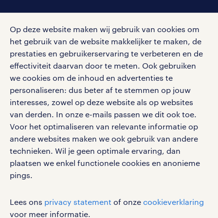
social media
Op deze website maken wij gebruik van cookies om
Volg ons voor de leukste content omtrent
het gebruik van de website makkelijker te maken, de
vacatures, solliciteren en inspiratie.
prestaties en gebruikerservaring te verbeteren en de
effectiviteit daarvan door te meten. Ook gebruiken
we cookies om de inhoud en advertenties te
personaliseren: dus beter af te stemmen op jouw
interesses, zowel op deze website als op websites
werken bij randstad
van derden. In onze e-mails passen we dit ook toe.
gebruikersvoorwaarden
Voor het optimaliseren van relevante informatie op
privacystatement
andere websites maken we ook gebruik van andere
cookies
technieken. Wil je geen optimale ervaring, dan
disclaimer
plaatsen we enkel functionele cookies en anonieme
pings.
sitemap
RANDSTAD, HUMAN FORWARD en SHAPING THE
Lees ons
privacy statement
of onze
cookieverklaring
WORLD OF WORK zijn geregistreerde
voor meer informatie.