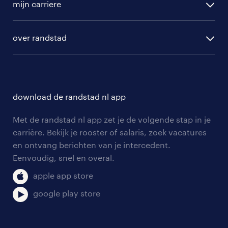
randstad professional
mijn carriere
algemene voorwaarden
randstad digital
ontwikkeling
hr-diensten
over randstad
populaire bedrijven
communities
branches
over randstad
careers for expats
opleidingen en trainingen
hr-kenniscentrum
contact voor talent
solliciteren
download de randstad nl app
tarieven
contact voor werkgevers
arbeidsvoorwaarden
personeel gezocht
Met de randstad nl app zet je de volgende stap in je
onze vestigingen
blogs en artikelen
carrière. Bekijk je rooster of salaris, zoek vacatures
aanmelden nieuwsbrief
en ontvang berichten van je intercedent.
pers
salarischecker
Eenvoudig, snel en overal.
klachten en misstanden
bruto-netto calculator
apple app store
google play store