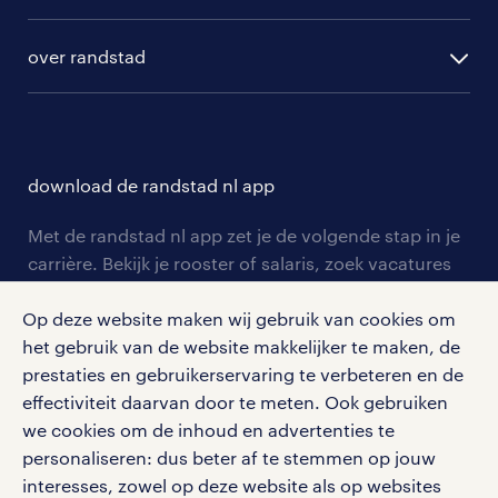
algemene voorwaarden
randstad digital
ontwikkeling
hr-diensten
over randstad
populaire bedrijven
communities
branches
over randstad
careers for expats
opleidingen en trainingen
hr-kenniscentrum
contact voor talent
solliciteren
download de randstad nl app
tarieven
contact voor werkgevers
arbeidsvoorwaarden
personeel gezocht
Met de randstad nl app zet je de volgende stap in je
onze vestigingen
blogs en artikelen
carrière. Bekijk je rooster of salaris, zoek vacatures
aanmelden nieuwsbrief
en ontvang berichten van je intercedent.
pers
salarischecker
Op deze website maken wij gebruik van cookies om
Eenvoudig, snel en overal.
klachten en misstanden
het gebruik van de website makkelijker te maken, de
bruto-netto calculator
apple app store
prestaties en gebruikerservaring te verbeteren en de
google play store
effectiviteit daarvan door te meten. Ook gebruiken
we cookies om de inhoud en advertenties te
personaliseren: dus beter af te stemmen op jouw
interesses, zowel op deze website als op websites