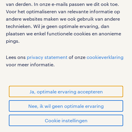
van derden. In onze e-mails passen we dit ook toe.
social media
Voor het optimaliseren van relevante informatie op
Volg ons voor de leukste content omtrent
andere websites maken we ook gebruik van andere
vacatures, solliciteren en inspiratie.
technieken. Wil je geen optimale ervaring, dan
plaatsen we enkel functionele cookies en anonieme
pings.
werken bij randstad
Lees ons
privacy statement
of onze
cookieverklaring
voor meer informatie.
gebruikersvoorwaarden
privacystatement
cookies
Ja, optimale ervaring accepteren
disclaimer
sitemap
Nee, ik wil geen optimale ervaring
RANDSTAD, HUMAN FORWARD en SHAPING THE
Cookie instellingen
WORLD OF WORK zijn geregistreerde
handelsmerken van Randstad N.V.