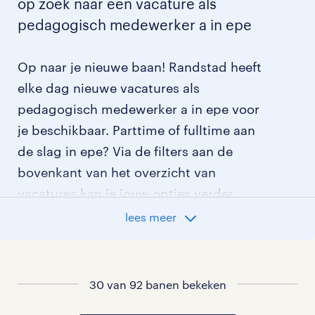
op zoek naar een vacature als
pedagogisch medewerker a in epe
Op naar je nieuwe baan! Randstad heeft
elke dag nieuwe vacatures als
pedagogisch medewerker a in epe voor
je beschikbaar. Parttime of fulltime aan
de slag in epe? Via de filters aan de
bovenkant van het overzicht van
vacatures kan je jouw opties verder
aangeven!
lees meer
Staat jouw nieuwe baan er niet bij?
Bekijk dan hier
alle vacatures in epe
of
30 van 92 banen bekeken
hier
al onze pedagogisch medewerker a