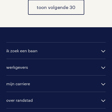
vacatures
toon volgende 30
.
ik zoek een baan
alle vacatures
werkgevers
randstad operational
vacature aanmelden
randstad professional
mijn carriere
algemene voorwaarden
randstad digital
ontwikkeling
hr-diensten
over randstad
populaire bedrijven
communities
branches