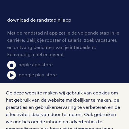
over randstad
careers for expats
opleidingen en trainingen
hr-kenniscentrum
contact voor talent
solliciteren
download de randstad nl app
tarieven
contact voor werkgevers
arbeidsvoorwaarden
personeel gezocht
Met de randstad nl app zet je de volgende stap in je
onze vestigingen
blogs en artikelen
carrière. Bekijk je rooster of salaris, zoek vacatures
aanmelden nieuwsbrief
en ontvang berichten van je intercedent.
pers
salarischecker
Eenvoudig, snel en overal.
klachten en misstanden
bruto-netto calculator
apple app store
google play store
Op deze website maken wij gebruik van cookies om
het gebruik van de website makkelijker te maken, de
social media
prestaties en gebruikerservaring te verbeteren en de
effectiviteit daarvan door te meten. Ook gebruiken
Volg ons voor de leukste content omtrent
we cookies om de inhoud en advertenties te
vacatures, solliciteren en inspiratie.
personaliseren: dus beter af te stemmen op jouw