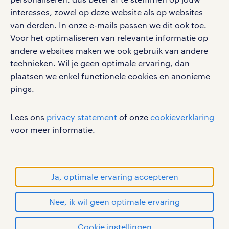
interesses, zowel op deze website als op websites
van derden. In onze e-mails passen we dit ook toe.
Voor het optimaliseren van relevante informatie op
werken bij randstad
andere websites maken we ook gebruik van andere
gebruikersvoorwaarden
technieken. Wil je geen optimale ervaring, dan
plaatsen we enkel functionele cookies en anonieme
privacystatement
pings.
cookies
disclaimer
Lees ons
privacy statement
of onze
cookieverklaring
sitemap
voor meer informatie.
RANDSTAD, HUMAN FORWARD en SHAPING THE
WORLD OF WORK zijn geregistreerde
handelsmerken van Randstad N.V.
Ja, optimale ervaring accepteren
© Randstad 2026
Nee, ik wil geen optimale ervaring
Cookie instellingen