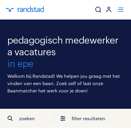
ik zoek een baa
pedagogisch medewerker
werkgevers
a vacatures
in epe
mijn carrière
Welkom bij Randstad! We helpen jou graag met het
over randstad
vinden van een baan. Zoek zelf of laat onze
Baanmatcher het werk voor je doen!
zoeken
filter resultaten