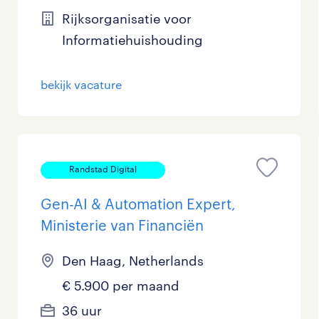
Rijksorganisatie voor
Management / Leidinggevend
15
Informatiehuishouding
Onderwijs
76
bekijk vacature
Personeel & Organisatie
58
Supply chain & procurement
30
Zorg / Verpleging
5
Randstad Digital
Gen-AI & Automation Expert,
Ministerie van Financiën
Den Haag, Netherlands
€ 5.900 per maand
36 uur