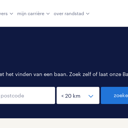
vers
mijn carrière
over randstad
 het vinden van een baan. Zoek zelf of laat onze B
zoek