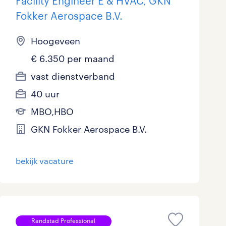
Facility Engineer E & HVAC, GKN
Fokker Aerospace B.V.
Hoogeveen
€ 6.350 per maand
vast dienstverband
40 uur
MBO,HBO
GKN Fokker Aerospace B.V.
bekijk vacature
Randstad Professional