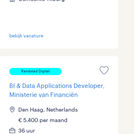
Marketing & Communicatie
33
Overheid
80
bekijk vacature
Schoonmaak
23
Techniek
309
Randstad Digital
BI & Data Applications Developer,
Ministerie van Financiën
Den Haag, Netherlands
€ 5.400 per maand
36 uur