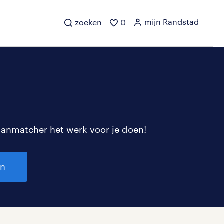
mijn Randstad
zoeken
0
aanmatcher het werk voor je doen!
en