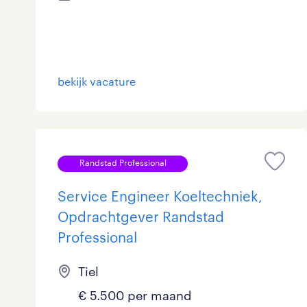
Logistiek
872
Medisch
9
toon 3.694 resultaten
bekijk vacature
Overig
102
Secretarieel
27
Webcare
0
Randstad Professional
Service Engineer Koeltechniek,
Opdrachtgever Randstad
toon 3.694 resultaten
Professional
Tiel
€ 5.500 per maand