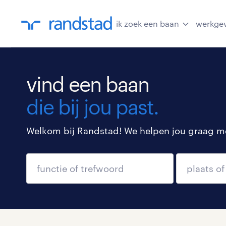
ik zoek een baan
werkge
vind een baan
die bij jou past.
Welkom bij Randstad! We helpen jou graag met