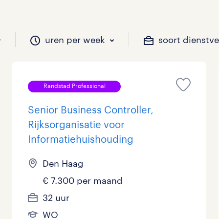
uren per week
soort dienstv
Randstad Professional
il je werken?
vacatures?
il je werken?
 zou jij willen?
Senior Business Controller,
Rijksorganisatie voor
Informatiehuishouding
Beveiliging
Geen
9 - 16 uur
Tijdelijk
893
967
292
12
Den Haag
Chauffeurs
LBO, MAVO, VMBO
33 - 36 uur
532
316
0
€ 7.300 per maand
Financieel
Master
0
142
32 uur
Industrieel / Productie
WO
153
487
WO