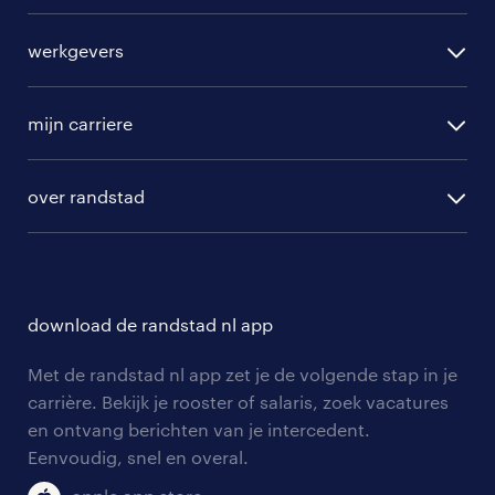
alle vacatures
werkgevers
randstad operational
vacature aanmelden
randstad professional
mijn carriere
algemene voorwaarden
randstad digital
ontwikkeling
hr-diensten
over randstad
populaire bedrijven
communities
branches
over randstad
careers for expats
opleidingen en trainingen
hr-kenniscentrum
contact voor talent
solliciteren
download de randstad nl app
tarieven
contact voor werkgevers
arbeidsvoorwaarden
personeel gezocht
Met de randstad nl app zet je de volgende stap in je
onze vestigingen
blogs en artikelen
carrière. Bekijk je rooster of salaris, zoek vacatures
aanmelden nieuwsbrief
en ontvang berichten van je intercedent.
pers
salarischecker
Eenvoudig, snel en overal.
klachten en misstanden
bruto-netto calculator