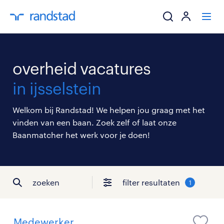
ik zoek een baa
overheid vacatures
werkgevers
in ijsselstein
mijn carrière
Welkom bij Randstad! We helpen jou graag met het
vinden van een baan. Zoek zelf of laat onze
over randstad
Baanmatcher het werk voor je doen!
zoeken
filter resultaten
1
Medewerker