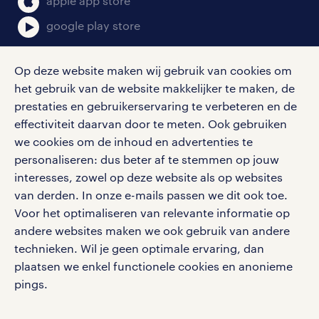
apple app store
google play store
Op deze website maken wij gebruik van cookies om
het gebruik van de website makkelijker te maken, de
social media
prestaties en gebruikerservaring te verbeteren en de
effectiviteit daarvan door te meten. Ook gebruiken
Volg ons voor de leukste content omtrent
we cookies om de inhoud en advertenties te
vacatures, solliciteren en inspiratie.
personaliseren: dus beter af te stemmen op jouw
interesses, zowel op deze website als op websites
van derden. In onze e-mails passen we dit ook toe.
Voor het optimaliseren van relevante informatie op
werken bij randstad
andere websites maken we ook gebruik van andere
gebruikersvoorwaarden
technieken. Wil je geen optimale ervaring, dan
plaatsen we enkel functionele cookies en anonieme
privacystatement
pings.
cookies
disclaimer