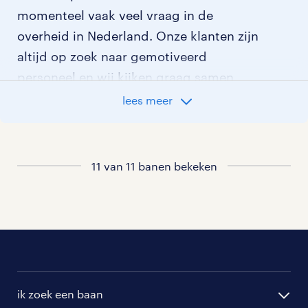
momenteel vaak veel vraag in de
overheid in Nederland. Onze klanten zijn
altijd op zoek naar gemotiveerd
personeel en wij kijken graag samen
met je naar de organisatie die het beste
lees meer
bij je past. In ons overzicht van
vacatures vind je de meest recente
vacatures.
11 van 11 banen bekeken
ik zoek een baan