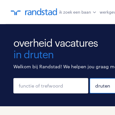
ik zoek een baan
werkge
overheid vacatures
in druten
Welkom bij Randstad! We helpen jou graag met