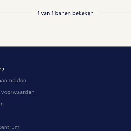
1 van 1 banen bekeken
rs
 aanmelden
 voorwaarden
en
scentrum