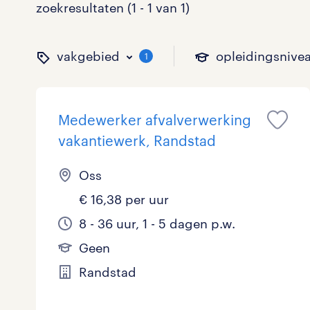
zoekresultaten (1 - 1 van 1)
vakgebied
opleidingsnive
1
Medewerker afvalverwerking
binnen welk vakgebied w
op welk niveau zoek je 
hoeveel uren per week w
welk soort dienstverband
vakantiewerk, Randstad
Oss
€ 16,38 per uur
Administratief
Basisonderwijs
0 - 8 uur
Detachering
1
0
0
8 - 36 uur, 1 - 5 dagen p.w.
Callcenter / Contactcenter
HBO
25 - 32 uur
Vast
0
0
0
Geen
Engineering
MBO, HAVO, VWO
0
Randstad
ICT
VMBO/MAVO
0
toon 1 resultaat
toon 1 resultaat