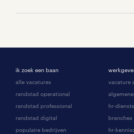
ik zoek een baan
werkgeve
alle vacatures
vacature
randstad operational
algemene
randstad professional
hr-dienst
randstad digital
branches
populaire bedrijven
hr-kenni