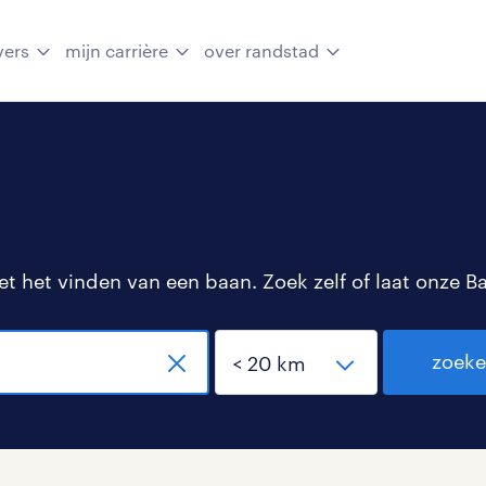
vers
mijn carrière
over randstad
 het vinden van een baan. Zoek zelf of laat onze B
zoek