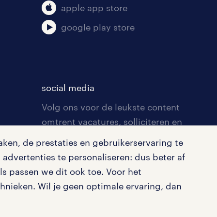
apple app store
google play store
social media
Volg ons voor de leukste content
omtrent vacatures, solliciteren en
inspiratie.
ken, de prestaties en gebruikerservaring te
advertenties te personaliseren: dus beter af
s passen we dit ook toe. Voor het
nieken. Wil je geen optimale ervaring, dan