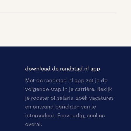
download de randstad nl app
Met de randstad nl app zet je de
volgende stap in je carrière. Bekijk
je rooster of salaris, zoek vacatures
en ontvang berichten van je
intercedent. Eenvoudig, snel en
overal.