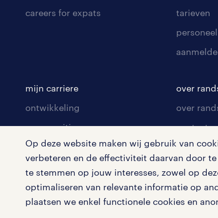
careers for expats
tarieven
personeel
aanmelde
mijn carriere
over rand
ontwikkeling
over rand
communities
contact v
Op deze website maken wij gebruik van cookie
opleidingen en trainingen
contact v
verbeteren en de effectiviteit daarvan door 
solliciteren
onze vest
te stemmen op jouw interesses, zowel op deze
arbeidsvoorwaarden
pers
optimaliseren van relevante informatie op an
plaatsen we enkel functionele cookies en ano
blogs en artikelen
klachten 