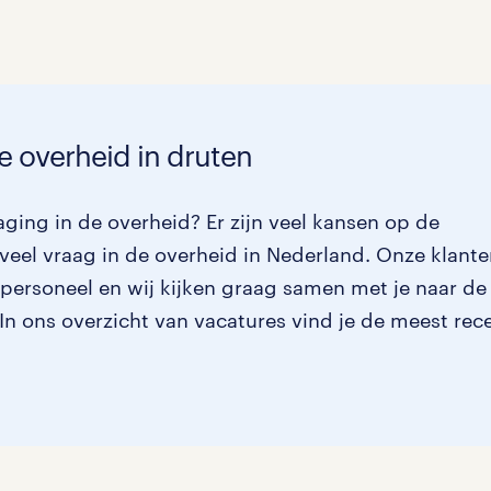
Management / Leidinggevend
Onderwijs
Personeel & Organisatie
e overheid in druten
Supply chain & procurement
ging in de overheid? Er zijn veel kansen op de
Zorg / Verpleging
veel vraag in de overheid in Nederland. Onze klant
 personeel en wij kijken graag samen met je naar de
. In ons overzicht van vacatures vind je de meest rec