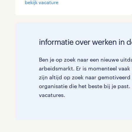
bekijk vacature
Logistiek
Medisch
toon 1 resultaat
Overig
informatie over werken in d
Secretarieel
Ben je op zoek naar een nieuwe uitda
Webcare
arbeidsmarkt. Er is momenteel vaak 
zijn altijd op zoek naar gemotiveerd
organisatie die het beste bij je past
toon 1 resultaat
vacatures.