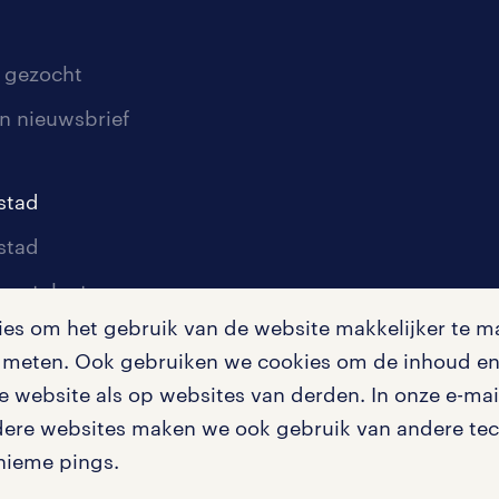
 gezocht
n nieuwsbrief
stad
stad
oor talent
s om het gebruik van de website makkelijker te ma
oor werkgevers
te meten. Ook gebruiken we cookies om de inhoud en 
igingen
 website als op websites van derden. In onze e-mail
dere websites maken we ook gebruik van andere tech
nieme pings.
en misstanden