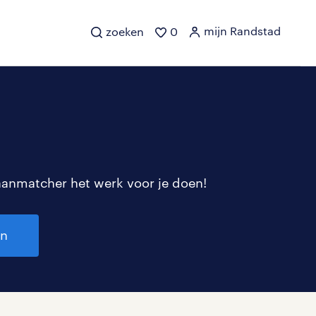
mijn Randstad
zoeken
0
aanmatcher het werk voor je doen!
en