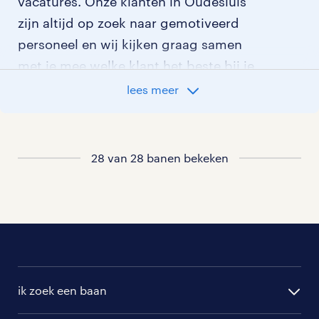
vacatures. Onze klanten in Oudesluis
zijn altijd op zoek naar gemotiveerd
personeel en wij kijken graag samen
met je mee welke klant het beste bij je
past.
lees meer
vacatures rondom Oudesluis
28 van 28 banen bekeken
vacatures in Burgerbrug
vacatures in Petten
vacatures in t Zand
vacatures in Callantsoog
ik zoek een baan
vacatures in Anna Paulowna