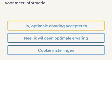
voor meer informatie.
RANDSTAD, HUMAN FORWARD en SHAPING THE
WORLD OF WORK zijn geregistreerde
handelsmerken van Randstad N.V.
Ja, optimale ervaring accepteren
© Randstad 2026
Nee, ik wil geen optimale ervaring
Cookie instellingen
mijn randstad