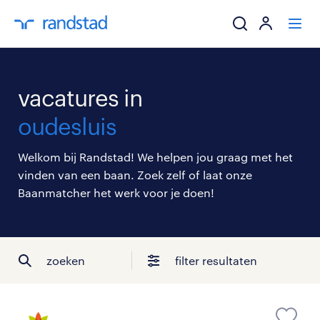
ik zoek een baa
vacatures in
werkgevers
oudesluis
mijn carrière
Welkom bij Randstad! We helpen jou graag met het
vinden van een baan. Zoek zelf of laat onze
over randstad
Baanmatcher het werk voor je doen!
zoeken
filter resultaten