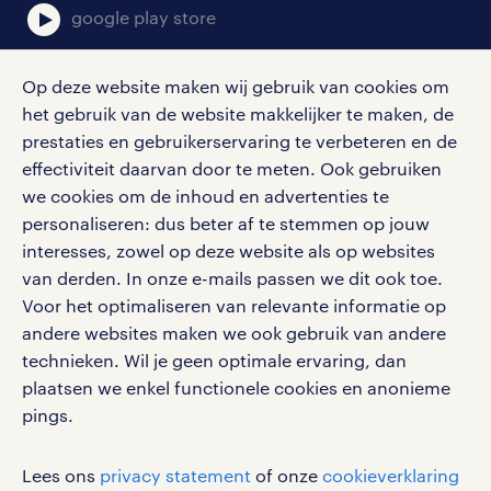
google play store
Op deze website maken wij gebruik van cookies om
het gebruik van de website makkelijker te maken, de
social media
prestaties en gebruikerservaring te verbeteren en de
effectiviteit daarvan door te meten. Ook gebruiken
Volg ons voor de leukste content omtrent
we cookies om de inhoud en advertenties te
vacatures, solliciteren en inspiratie.
personaliseren: dus beter af te stemmen op jouw
interesses, zowel op deze website als op websites
van derden. In onze e-mails passen we dit ook toe.
Voor het optimaliseren van relevante informatie op
werken bij randstad
andere websites maken we ook gebruik van andere
gebruikersvoorwaarden
technieken. Wil je geen optimale ervaring, dan
plaatsen we enkel functionele cookies en anonieme
privacystatement
pings.
cookies
disclaimer
Lees ons
privacy statement
of onze
cookieverklaring
sitemap