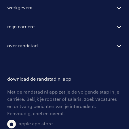
alle vacatures
werkgevers
vacatures in Breezand
randstad operational
vacature aanmelden
randstad professional
mijn carriere
algemene voorwaarden
randstad digital
ontwikkeling
hr-diensten
over randstad
populaire bedrijven
communities
branches
over randstad
careers for expats
opleidingen en trainingen
hr-kenniscentrum
contact voor talent
solliciteren
download de randstad nl app
tarieven
contact voor werkgevers
arbeidsvoorwaarden
personeel gezocht
Met de randstad nl app zet je de volgende stap in je
onze vestigingen
blogs en artikelen
carrière. Bekijk je rooster of salaris, zoek vacatures
aanmelden nieuwsbrief
en ontvang berichten van je intercedent.
pers
salarischecker
Eenvoudig, snel en overal.
klachten en misstanden
bruto-netto calculator
apple app store