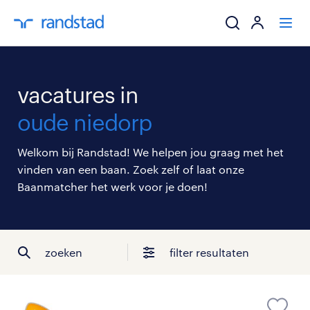
ik zoek een baa
vacatures in
werkgevers
oude niedorp
mijn carrière
Welkom bij Randstad! We helpen jou graag met het
vinden van een baan. Zoek zelf of laat onze
over randstad
Baanmatcher het werk voor je doen!
zoeken
filter resultaten