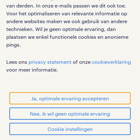
van derden. In onze e-mails passen we dit ook toe.
Voor het optimaliseren van relevante informatie op
werken bij randstad
andere websites maken we ook gebruik van andere
gebruikersvoorwaarden
technieken. Wil je geen optimale ervaring, dan
plaatsen we enkel functionele cookies en anonieme
privacystatement
pings.
cookies
disclaimer
Lees ons
privacy statement
of onze
cookieverklaring
sitemap
voor meer informatie.
RANDSTAD, HUMAN FORWARD en SHAPING THE
WORLD OF WORK zijn geregistreerde
handelsmerken van Randstad N.V.
Ja, optimale ervaring accepteren
© Randstad 2026
Nee, ik wil geen optimale ervaring
Cookie instellingen