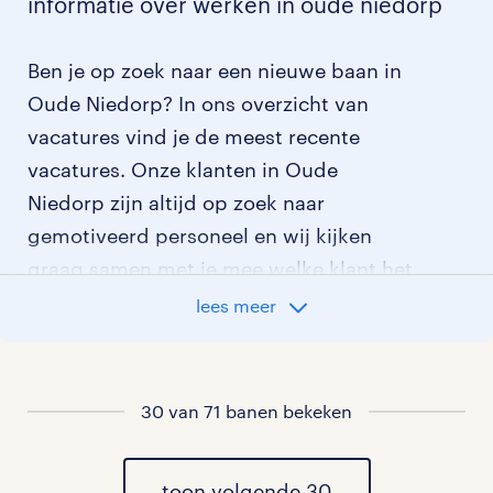
informatie over werken in oude niedorp
Ben je op zoek naar een nieuwe baan in
Oude Niedorp? In ons overzicht van
vacatures vind je de meest recente
vacatures. Onze klanten in Oude
Niedorp zijn altijd op zoek naar
gemotiveerd personeel en wij kijken
graag samen met je mee welke klant het
beste bij je past.
lees meer
vacatures rondom Oude Niedorp
30 van 71 banen bekeken
vacatures in Winkel
vacatures in Lutjewinkel
toon volgende 30