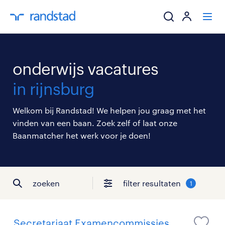
ik zoek een baa
onderwijs vacatures
werkgevers
in rijnsburg
mijn carrière
Welkom bij Randstad! We helpen jou graag met het
vinden van een baan. Zoek zelf of laat onze
over randstad
Baanmatcher het werk voor je doen!
zoeken
filter resultaten
1
Secretariaat Examencommissies,