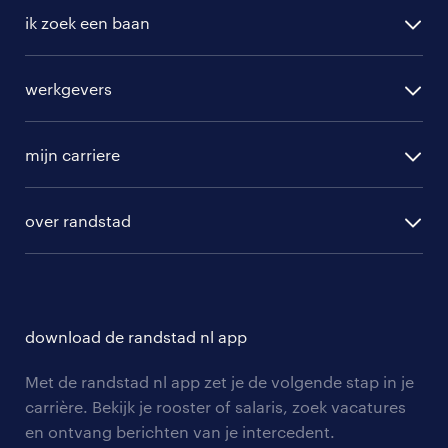
ik zoek een baan
alle vacatures
werkgevers
randstad operational
vacature aanmelden
randstad professional
mijn carriere
algemene voorwaarden
randstad digital
ontwikkeling
hr-diensten
over randstad
populaire bedrijven
communities
branches
over randstad
careers for expats
opleidingen en trainingen
hr-kenniscentrum
contact voor talent
solliciteren
download de randstad nl app
tarieven
contact voor werkgevers
arbeidsvoorwaarden
personeel gezocht
Met de randstad nl app zet je de volgende stap in je
onze vestigingen
blogs en artikelen
carrière. Bekijk je rooster of salaris, zoek vacatures
aanmelden nieuwsbrief
en ontvang berichten van je intercedent.
pers
salarischecker