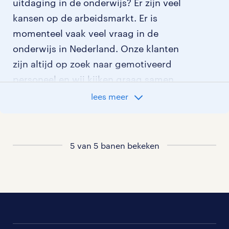
uitdaging in de onderwijs? Er zijn veel
kansen op de arbeidsmarkt. Er is
momenteel vaak veel vraag in de
onderwijs in Nederland. Onze klanten
zijn altijd op zoek naar gemotiveerd
personeel en wij kijken graag samen
met je naar de organisatie die het beste
lees meer
bij je past. In ons overzicht van
vacatures vind je de meest recente
vacatures.
5 van 5 banen bekeken