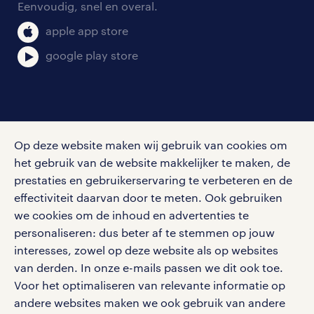
Eenvoudig, snel en overal.
klachten en misstanden
bruto-netto calculator
apple app store
google play store
social media
Op deze website maken wij gebruik van cookies om
Volg ons voor de leukste content omtrent
het gebruik van de website makkelijker te maken, de
vacatures, solliciteren en inspiratie.
prestaties en gebruikerservaring te verbeteren en de
effectiviteit daarvan door te meten. Ook gebruiken
we cookies om de inhoud en advertenties te
personaliseren: dus beter af te stemmen op jouw
interesses, zowel op deze website als op websites
werken bij randstad
van derden. In onze e-mails passen we dit ook toe.
gebruikersvoorwaarden
Voor het optimaliseren van relevante informatie op
privacystatement
andere websites maken we ook gebruik van andere