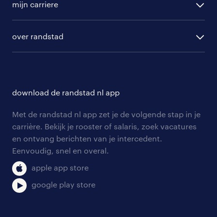
randstad professional
mijn carriere
algemene voorwaarden
randstad digital
ontwikkeling
hr-diensten
over randstad
populaire bedrijven
communities
branches
over randstad
careers for expats
opleidingen en trainingen
hr-kenniscentrum
contact voor talent
solliciteren
download de randstad nl app
tarieven
contact voor werkgevers
arbeidsvoorwaarden
personeel gezocht
Met de randstad nl app zet je de volgende stap in je
onze vestigingen
blogs en artikelen
carrière. Bekijk je rooster of salaris, zoek vacatures
aanmelden nieuwsbrief
en ontvang berichten van je intercedent.
pers
salarischecker
Eenvoudig, snel en overal.
klachten en misstanden
bruto-netto calculator
apple app store
google play store