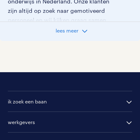
onderwijs in Nederland. Onze klanten
zijn altijd op zoek naar gemotiveerd
personeel en wij kijken graag samen
met je naar de organisatie die het beste
lees meer
bij je past. In ons overzicht van
vacatures vind je de meest recente
vacatures.
ik zoek een baan
alle vacatures
werkgevers
randstad operational
vacature aanmelden