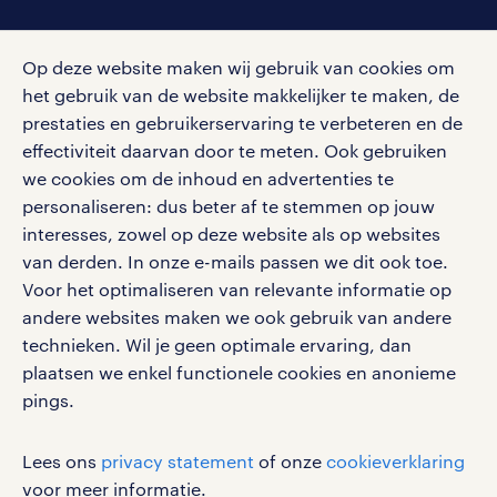
social media
Op deze website maken wij gebruik van cookies om
Volg ons voor de leukste content omtrent
het gebruik van de website makkelijker te maken, de
vacatures, solliciteren en inspiratie.
prestaties en gebruikerservaring te verbeteren en de
effectiviteit daarvan door te meten. Ook gebruiken
we cookies om de inhoud en advertenties te
personaliseren: dus beter af te stemmen op jouw
interesses, zowel op deze website als op websites
werken bij randstad
van derden. In onze e-mails passen we dit ook toe.
gebruikersvoorwaarden
Voor het optimaliseren van relevante informatie op
privacystatement
andere websites maken we ook gebruik van andere
cookies
technieken. Wil je geen optimale ervaring, dan
disclaimer
plaatsen we enkel functionele cookies en anonieme
pings.
sitemap
RANDSTAD, HUMAN FORWARD en SHAPING THE
Lees ons
privacy statement
of onze
cookieverklaring
WORLD OF WORK zijn geregistreerde
voor meer informatie.