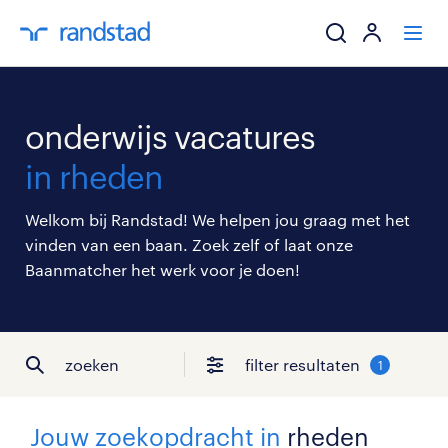
ik zoek een baa
onderwijs vacatures
werkgevers
in rheden
mijn carrière
Welkom bij Randstad! We helpen jou graag met het
vinden van een baan. Zoek zelf of laat onze
over randstad
Baanmatcher het werk voor je doen!
zoeken
filter resultaten
1
Jouw zoekopdracht in
rheden