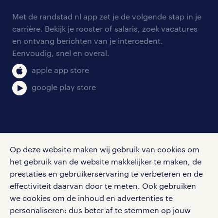
contact voor werkgevers
arbeidsvoorwaarden
personeel gezocht
Met de randstad nl app zet je de volgende stap in je
onze vestigingen
blogs en artikelen
carrière. Bekijk je rooster of salaris, zoek vacatures
aanmelden nieuwsbrief
en ontvang berichten van je intercedent.
pers
salarischecker
Eenvoudig, snel en overal.
klachten en misstanden
bruto-netto calculator
apple app store
google play store
social media
Op deze website maken wij gebruik van cookies om
Volg ons voor de leukste content omtrent
het gebruik van de website makkelijker te maken, de
vacatures, solliciteren en inspiratie.
prestaties en gebruikerservaring te verbeteren en de
effectiviteit daarvan door te meten. Ook gebruiken
we cookies om de inhoud en advertenties te
personaliseren: dus beter af te stemmen op jouw