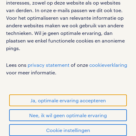
interesses, zowel op deze website als op websites
werken bij randstad
van derden. In onze e-mails passen we dit ook toe.
gebruikersvoorwaarden
Voor het optimaliseren van relevante informatie op
privacystatement
andere websites maken we ook gebruik van andere
cookies
technieken. Wil je geen optimale ervaring, dan
disclaimer
plaatsen we enkel functionele cookies en anonieme
pings.
sitemap
RANDSTAD, HUMAN FORWARD en SHAPING THE
Lees ons
privacy statement
of onze
cookieverklaring
WORLD OF WORK zijn geregistreerde
voor meer informatie.
handelsmerken van Randstad N.V.
© Randstad 2026
Ja, optimale ervaring accepteren
Nee, ik wil geen optimale ervaring
Cookie instellingen