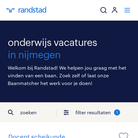
ik zoek een baa
onderwijs vacatures
werkgevers
in nijmegen
mijn carrière
Welkom bij Randstad! We helpen jou graag met het
vinden van een baan. Zoek zelf of laat onze
over randstad
Baanmatcher het werk voor je doen!
zoeken
filter resultaten
1
Docent scheikunde