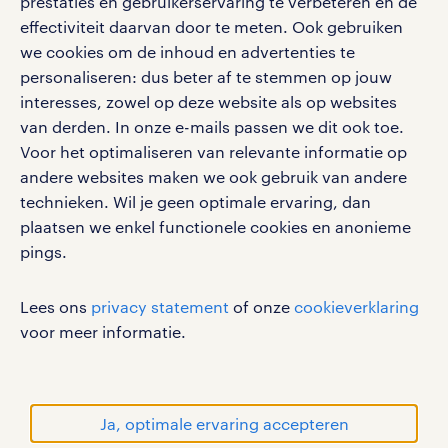
prestaties en gebruikerservaring te verbeteren en de
effectiviteit daarvan door te meten. Ook gebruiken
Volg ons voor de leukste content omtrent
we cookies om de inhoud en advertenties te
vacatures, solliciteren en inspiratie.
personaliseren: dus beter af te stemmen op jouw
interesses, zowel op deze website als op websites
van derden. In onze e-mails passen we dit ook toe.
Voor het optimaliseren van relevante informatie op
werken bij randstad
andere websites maken we ook gebruik van andere
gebruikersvoorwaarden
technieken. Wil je geen optimale ervaring, dan
plaatsen we enkel functionele cookies en anonieme
privacystatement
pings.
cookies
disclaimer
Lees ons
privacy statement
of onze
cookieverklaring
sitemap
voor meer informatie.
RANDSTAD, HUMAN FORWARD en SHAPING THE
WORLD OF WORK zijn geregistreerde
handelsmerken van Randstad N.V.
Ja, optimale ervaring accepteren