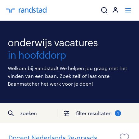
ik zoek een baa
onderwijs vacatures
werkgevers
in hoofddorp
mijn carrière
Welkom bij Randstad! We helpen jou graag met het
vinden van een baan. Zoek zelf of laat onze
over randstad
Baanmatcher het werk voor je doen!
zoeken
filter resultaten
1
Docent Nederlands 2e-graads