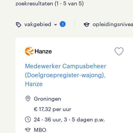
zoekresultaten (1 - 5 van 5)
vakgebied
opleidingsnive
1
binnen welk vakgebied w
op welk niveau zoek je 
hoeveel uren per week w
welk soort dienstverband
Medewerker Campusbeheer
(Doelgroepregister-wajong),
Hanze
Administratief
Basisonderwijs
0 - 8 uur
Detachering
3
0
0
Groningen
Callcenter / Contactcenter
HBO
25 - 32 uur
Vast
0
4
0
€ 17,32 per uur
Engineering
MBO, HAVO, VWO
0
24 - 36 uur, 3 - 5 dagen p.w.
ICT
VMBO/MAVO
0
toon 5 resultaten
toon 5 resultaten
MBO