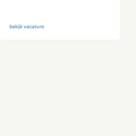
Marketing & Communicatie
Overheid
bekijk vacature
Schoonmaak
Techniek