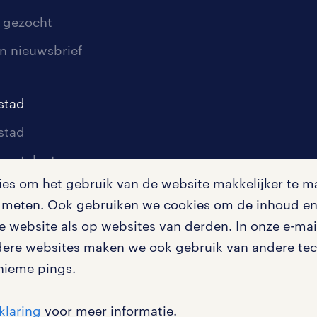
 gezocht
n nieuwsbrief
stad
stad
oor talent
s om het gebruik van de website makkelijker te ma
oor werkgevers
te meten. Ook gebruiken we cookies om de inhoud en 
igingen
 website als op websites van derden. In onze e-mail
dere websites maken we ook gebruik van andere tech
nieme pings.
en misstanden
klaring
voor meer informatie.