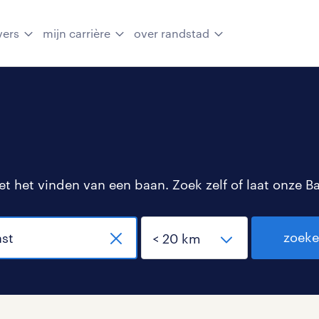
vers
mijn carrière
over randstad
 het vinden van een baan. Zoek zelf of laat onze B
zoek