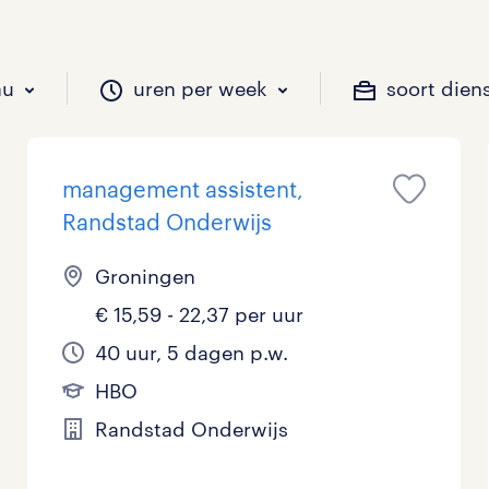
au
uren per week
soort dien
management assistent,
il je werken?
vacatures?
il je werken?
 zou jij willen?
Randstad Onderwijs
Groningen
€ 15,59 - 22,37 per uur
Beveiliging
Geen
9 - 16 uur
Tijdelijk
0
2
0
40 uur, 5 dagen p.w.
Chauffeurs
LBO, MAVO, VMBO
33 - 36 uur
0
0
HBO
Financieel
Master
0
Randstad Onderwijs
Industrieel / Productie
WO
0