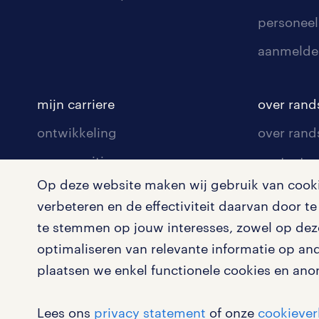
personeel
aanmelde
mijn carriere
over rand
ontwikkeling
over rand
communities
contact v
Op deze website maken wij gebruik van cookie
opleidingen en trainingen
contact v
verbeteren en de effectiviteit daarvan door 
solliciteren
onze vest
te stemmen op jouw interesses, zowel op deze
arbeidsvoorwaarden
pers
optimaliseren van relevante informatie op an
plaatsen we enkel functionele cookies en ano
blogs en artikelen
klachten 
salarischecker
Lees ons
privacy statement
of onze
cookiever