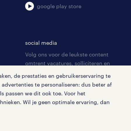
google play store
social media
Volg ons voor de leukste content
omtrent vacatures, solliciteren en
inspiratie.
ken, de prestaties en gebruikerservaring te
advertenties te personaliseren: dus beter af
s passen we dit ook toe. Voor het
nieken. Wil je geen optimale ervaring, dan