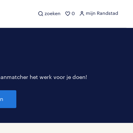
mijn Randstad
zoeken
0
aanmatcher het werk voor je doen!
en