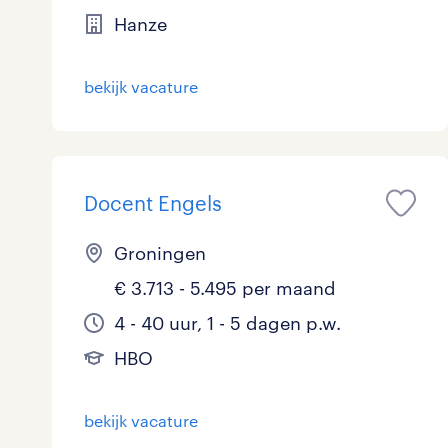
Hanze
Logistiek
Medisch
toon 5 resultaten
bekijk vacature
Overig
Secretarieel
Docent Engels
Webcare
Groningen
€ 3.713 - 5.495 per maand
toon 5 resultaten
4 - 40 uur, 1 - 5 dagen p.w.
HBO
bekijk vacature