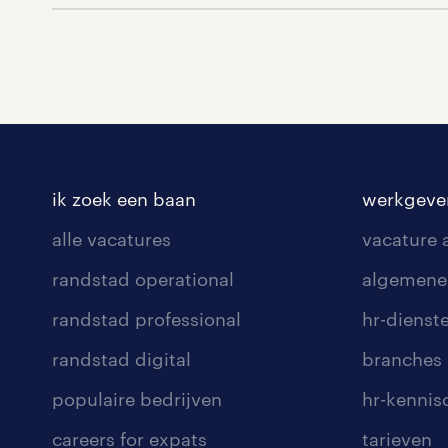
ik zoek een baan
werkgeve
alle vacatures
vacature
randstad operational
algemene
randstad professional
hr-dienst
randstad digital
branches
populaire bedrijven
hr-kenni
careers for expats
tarieven