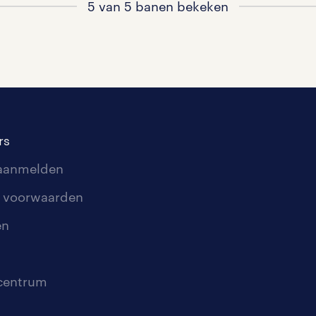
5 van 5 banen bekeken
rs
 aanmelden
 voorwaarden
en
scentrum