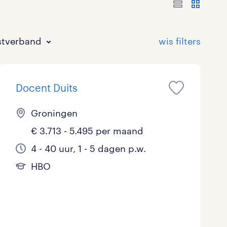
stverband
Docent Duits
Groningen
€ 3.713 - 5.495 per maand
Bouw
HAVO/VWO
17 - 24 uur
Tijdelijk met uitzicht op vast
1
0
3
4 - 40 uur, 1 - 5 dagen p.w.
HBO
Commercieel / Verkoop
MBO
37 - 40+ uur
1
1
Horeca / Catering
Ondersteunend onderwijs
0
Juridisch