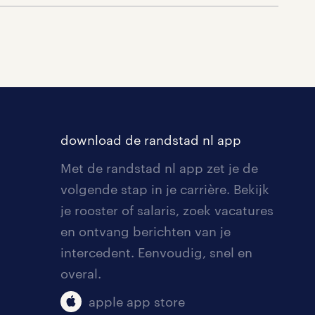
download de randstad nl app
Met de randstad nl app zet je de
volgende stap in je carrière. Bekijk
je rooster of salaris, zoek vacatures
en ontvang berichten van je
intercedent. Eenvoudig, snel en
overal.
apple app store