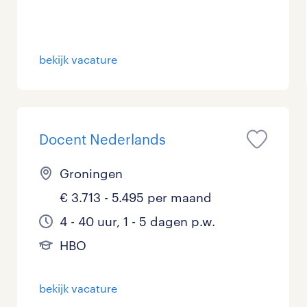
Management / Leidinggevend
Onderwijs
bekijk vacature
Personeel & Organisatie
Supply chain & procurement
Docent Nederlands
Zorg / Verpleging
Groningen
€ 3.713 - 5.495 per maand
4 - 40 uur, 1 - 5 dagen p.w.
HBO
bekijk vacature