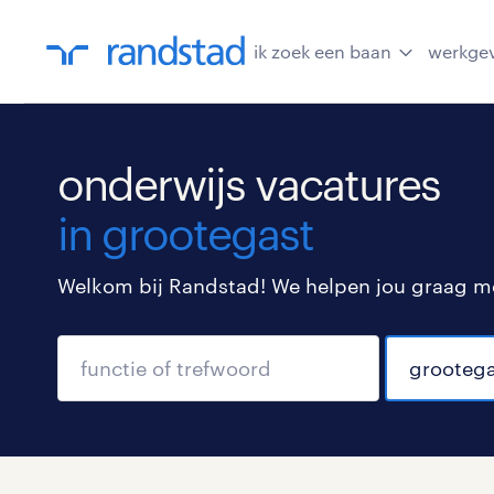
ik zoek een baan
werkge
onderwijs vacatures
in grootegast
Welkom bij Randstad! We helpen jou graag met