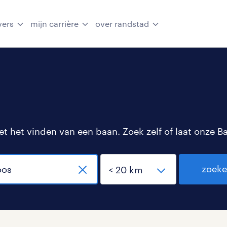
vers
mijn carrière
over randstad
 het vinden van een baan. Zoek zelf of laat onze B
zoek