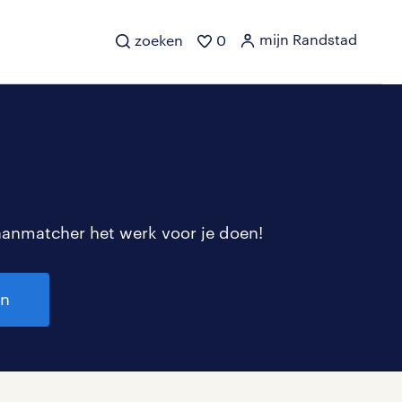
mijn Randstad
zoeken
0
aanmatcher het werk voor je doen!
en