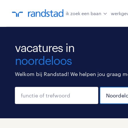
ik zoek een baan
werkge
vacatures in
noordeloos
Welkom bij Randstad! We helpen jou graag met