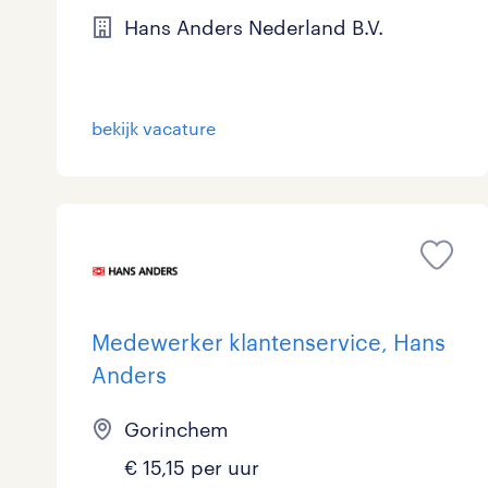
Hans Anders Nederland B.V.
Logistiek
39
Medisch
0
toon 139 resultaten
bekijk vacature
Overig
4
Secretarieel
0
Webcare
0
Medewerker klantenservice, Hans
toon 139 resultaten
Anders
Gorinchem
€ 15,15 per uur