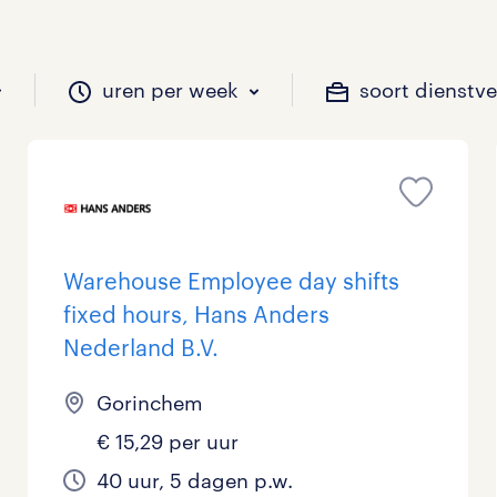
uren per week
soort dienstv
il je werken?
vacatures?
il je werken?
 zou jij willen?
Warehouse Employee day shifts
fixed hours, Hans Anders
Beveiliging
Geen
9 - 16 uur
Tijdelijk
52
31
10
0
Nederland B.V.
Chauffeurs
LBO, MAVO, VMBO
33 - 36 uur
34
4
0
Gorinchem
Financieel
Master
0
6
€ 15,29 per uur
Industrieel / Productie
WO
0
11
40 uur, 5 dagen p.w.