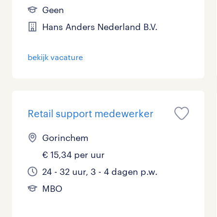
Geen
Management / Leidinggevend
2
Hans Anders Nederland B.V.
Onderwijs
0
bekijk vacature
Personeel & Organisatie
0
Supply chain & procurement
0
Zorg / Verpleging
0
Retail support medewerker
Gorinchem
€ 15,34 per uur
24 - 32 uur, 3 - 4 dagen p.w.
MBO