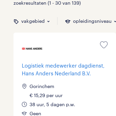
zoekresultaten (1 - 30 van 139)
vakgebied
opleidingsniveau
binnen welk vakgebied w
op welk niveau zoek je 
hoeveel uren per week w
welk soort dienstverband
Logistiek medewerker dagdienst,
Hans Anders Nederland B.V.
Administratief
Basisonderwijs
0 - 8 uur
Detachering
17
0
6
5
Gorinchem
Callcenter / Contactcenter
HBO
25 - 32 uur
Vast
20
8
38
8
€ 15,29 per uur
Engineering
MBO, HAVO, VWO
0
0
38 uur, 5 dagen p.w.
ICT
VMBO/MAVO
2
29
toon 139 resultaten
toon 139 resultaten
Geen