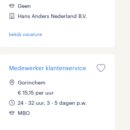
Geen
Marketing & Communicatie
0
Hans Anders Nederland B.V.
Overheid
0
bekijk vacature
Schoonmaak
0
Techniek
12
Medewerker klantenservice
Gorinchem
€ 15,15 per uur
24 - 32 uur, 3 - 5 dagen p.w.
MBO