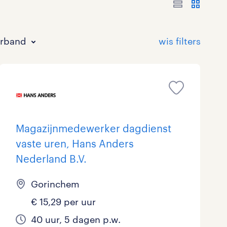
erband
Magazijnmedewerker dagdienst
vaste uren, Hans Anders
Bouw
HAVO/VWO
17 - 24 uur
Tijdelijk met uitzicht op vast
0
29
3
88
Nederland B.V.
Commercieel / Verkoop
MBO
37 - 40+ uur
44
41
4
Gorinchem
Horeca / Catering
Ondersteunend onderwijs
10
0
€ 15,29 per uur
Juridisch
1
40 uur, 5 dagen p.w.