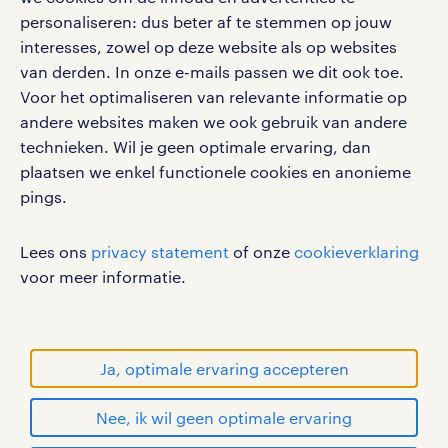
vacatures, solliciteren en inspiratie.
personaliseren: dus beter af te stemmen op jouw
interesses, zowel op deze website als op websites
van derden. In onze e-mails passen we dit ook toe.
Voor het optimaliseren van relevante informatie op
werken bij randstad
andere websites maken we ook gebruik van andere
gebruikersvoorwaarden
technieken. Wil je geen optimale ervaring, dan
plaatsen we enkel functionele cookies en anonieme
privacystatement
pings.
cookies
disclaimer
Lees ons
privacy statement
of onze
cookieverklaring
sitemap
voor meer informatie.
RANDSTAD, HUMAN FORWARD en SHAPING THE
WORLD OF WORK zijn geregistreerde
handelsmerken van Randstad N.V.
Ja, optimale ervaring accepteren
© Randstad 2026
Nee, ik wil geen optimale ervaring