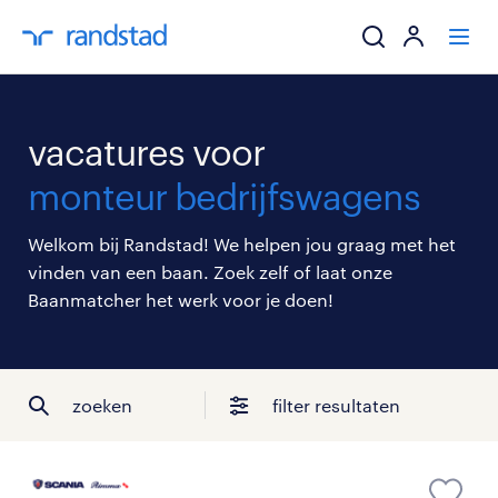
ik zoek een baa
vacatures voor
werkgevers
monteur bedrijfswagens
mijn carrière
Welkom bij Randstad! We helpen jou graag met het
vinden van een baan. Zoek zelf of laat onze
over randstad
Baanmatcher het werk voor je doen!
zoeken
filter resultaten