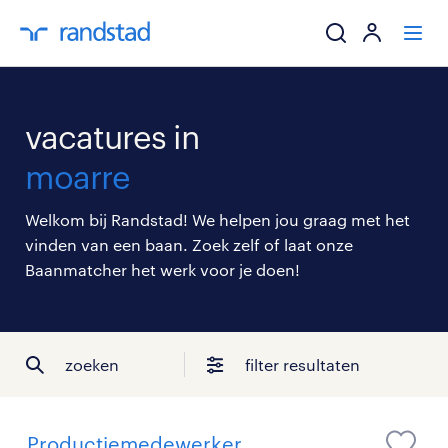
ik zoek een baa
vacatures in
werkgevers
moarre
mijn carrière
Welkom bij Randstad! We helpen jou graag met het
vinden van een baan. Zoek zelf of laat onze
over randstad
Baanmatcher het werk voor je doen!
zoeken
filter resultaten
Productiemedewerker