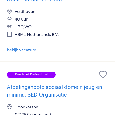
Veldhoven
40 uur
HBO,WO
ASML Netherlands B.V.
bekijk vacature
Randstad Professional
Afdelingshoofd sociaal domein jeug en
minima, SED Organisatie
Hoogkarspel
€ 7.253 per maand