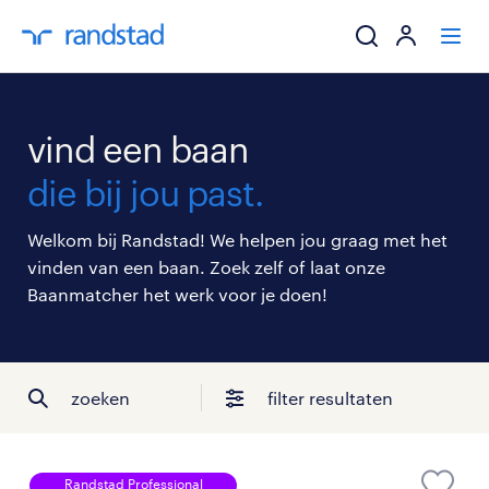
ik zoek een baa
vind een baan
werkgevers
die bij jou past.
mijn carrière
Welkom bij Randstad! We helpen jou graag met het
vinden van een baan. Zoek zelf of laat onze
over randstad
Baanmatcher het werk voor je doen!
zoeken
filter resultaten
Randstad Professional