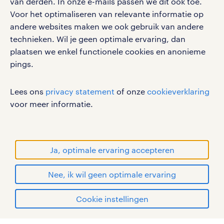
van derden. In onze e-mails passen we dit ook toe.
Voor het optimaliseren van relevante informatie op
werken bij randstad
andere websites maken we ook gebruik van andere
gebruikersvoorwaarden
technieken. Wil je geen optimale ervaring, dan
plaatsen we enkel functionele cookies en anonieme
privacystatement
pings.
cookies
disclaimer
Lees ons
privacy statement
of onze
cookieverklaring
sitemap
voor meer informatie.
RANDSTAD, HUMAN FORWARD en SHAPING THE
WORLD OF WORK zijn geregistreerde
handelsmerken van Randstad N.V.
Ja, optimale ervaring accepteren
© Randstad 2026
Nee, ik wil geen optimale ervaring
Cookie instellingen
mijn randstad