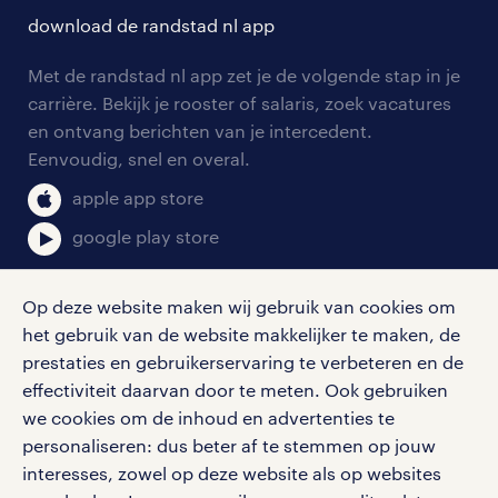
solliciteren
download de randstad nl app
tarieven
contact voor werkgevers
arbeidsvoorwaarden
personeel gezocht
Met de randstad nl app zet je de volgende stap in je
onze vestigingen
blogs en artikelen
carrière. Bekijk je rooster of salaris, zoek vacatures
aanmelden nieuwsbrief
en ontvang berichten van je intercedent.
pers
salarischecker
Eenvoudig, snel en overal.
klachten en misstanden
bruto-netto calculator
apple app store
google play store
Op deze website maken wij gebruik van cookies om
het gebruik van de website makkelijker te maken, de
social media
prestaties en gebruikerservaring te verbeteren en de
effectiviteit daarvan door te meten. Ook gebruiken
Volg ons voor de leukste content omtrent
we cookies om de inhoud en advertenties te
vacatures, solliciteren en inspiratie.
personaliseren: dus beter af te stemmen op jouw
interesses, zowel op deze website als op websites