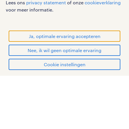
Lees ons
privacy statement
of onze
cookieverklaring
sitemap
voor meer informatie.
RANDSTAD, HUMAN FORWARD en SHAPING THE
WORLD OF WORK zijn geregistreerde
handelsmerken van Randstad N.V.
Ja, optimale ervaring accepteren
© Randstad 2026
Nee, ik wil geen optimale ervaring
Cookie instellingen
mijn randstad