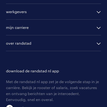
alle vacatures
werkgevers
randstad operational
vacature aanmelden
randstad professional
mijn carriere
algemene voorwaarden
randstad digital
ontwikkeling
hr-diensten
over randstad
populaire bedrijven
communities
branches
over randstad
careers for expats
opleidingen en trainingen
hr-kenniscentrum
contact voor talent
solliciteren
download de randstad nl app
tarieven
contact voor werkgevers
arbeidsvoorwaarden
personeel gezocht
Met de randstad nl app zet je de volgende stap in je
onze vestigingen
blogs en artikelen
carrière. Bekijk je rooster of salaris, zoek vacatures
aanmelden nieuwsbrief
en ontvang berichten van je intercedent.
pers
salarischecker
Eenvoudig, snel en overal.
klachten en misstanden
bruto-netto calculator