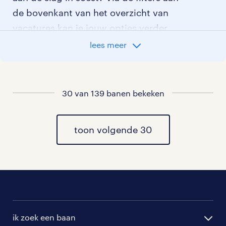
de bovenkant van het overzicht van
vacatures kan je jouw opties verder
aangeven!
lees meer
Staat jouw nieuwe baan er niet bij?
Bekijk dan hier
alle vacatures in soest
of
30 van 139 banen bekeken
hier
al onze medewerker technische dienst
vacatures
toon volgende 30
.
ik zoek een baan