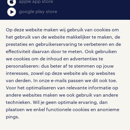
apple app store
google play store
Op deze website maken wij gebruik van cookies om
het gebruik van de website makkelijker te maken, de
social media
prestaties en gebruikerservaring te verbeteren en de
effectiviteit daarvan door te meten. Ook gebruiken
Volg ons voor de leukste content omtrent
we cookies om de inhoud en advertenties te
vacatures, solliciteren en inspiratie.
personaliseren: dus beter af te stemmen op jouw
interesses, zowel op deze website als op websites
van derden. In onze e-mails passen we dit ook toe.
Voor het optimaliseren van relevante informatie op
werken bij randstad
andere websites maken we ook gebruik van andere
gebruikersvoorwaarden
technieken. Wil je geen optimale ervaring, dan
plaatsen we enkel functionele cookies en anonieme
privacystatement
pings.
cookies
disclaimer