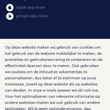
klachten en misstanden
bruto-netto calculator
apple app store
google play store
social media
Op deze website maken wij gebruik van cookies om
Volg ons voor de leukste content omtrent
het gebruik van de website makkelijker te maken, de
vacatures, solliciteren en inspiratie.
prestaties en gebruikerservaring te verbeteren en de
effectiviteit daarvan door te meten. Ook gebruiken
we cookies om de inhoud en advertenties te
personaliseren: dus beter af te stemmen op jouw
interesses, zowel op deze website als op websites
werken bij randstad
van derden. In onze e-mails passen we dit ook toe.
gebruikersvoorwaarden
Voor het optimaliseren van relevante informatie op
privacystatement
andere websites maken we ook gebruik van andere
cookies
technieken. Wil je geen optimale ervaring, dan