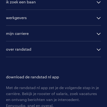
ik zoek een baan
alle vacatures
werkgevers
randstad operational
vacature aanmelden
randstad professional
mijn carriere
algemene voorwaarden
randstad digital
ontwikkeling
hr-diensten
over randstad
populaire bedrijven
communities
branches
over randstad
careers for expats
opleidingen en trainingen
hr-kenniscentrum
contact voor talent
solliciteren
download de randstad nl app
tarieven
contact voor werkgevers
arbeidsvoorwaarden
personeel gezocht
Met de randstad nl app zet je de volgende stap in je
onze vestigingen
blogs en artikelen
carrière. Bekijk je rooster of salaris, zoek vacatures
aanmelden nieuwsbrief
en ontvang berichten van je intercedent.
pers
salarischecker
Eenvoudig, snel en overal.