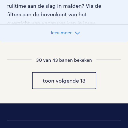
fulltime aan de slag in malden? Via de
filters aan de bovenkant van het
overzicht van vacatures kan je jouw
opties verder aangeven!
lees meer
Staat jouw nieuwe baan er niet bij?
Bekijk dan hier
alle vacatures in malden
30 van 43 banen bekeken
of hier
al onze medewerker technische dienst
vacatures
toon volgende 13
.