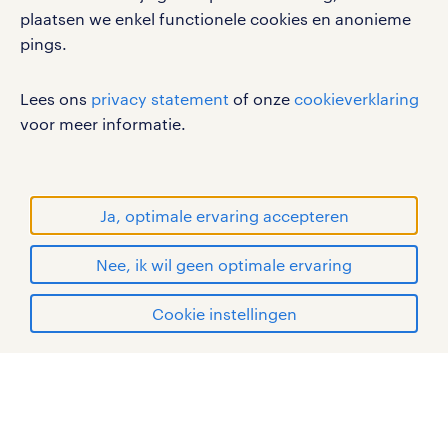
disclaimer
plaatsen we enkel functionele cookies en anonieme
pings.
sitemap
RANDSTAD, HUMAN FORWARD en SHAPING THE
Lees ons
privacy statement
of onze
cookieverklaring
WORLD OF WORK zijn geregistreerde
voor meer informatie.
handelsmerken van Randstad N.V.
© Randstad 2026
Ja, optimale ervaring accepteren
Nee, ik wil geen optimale ervaring
Cookie instellingen
mijn randstad