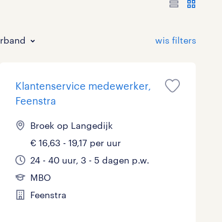
erband
Klantenservice medewerker,
Feenstra
Broek op Langedijk
€ 16,63 - 19,17 per uur
Bouw
HAVO/VWO
17 - 24 uur
Tijdelijk met uitzicht op vast
0
16
0
18
24 - 40 uur, 3 - 5 dagen p.w.
Commercieel / Verkoop
MBO
37 - 40+ uur
19
7
0
MBO
Horeca / Catering
Ondersteunend onderwijs
0
0
Feenstra
Juridisch
1