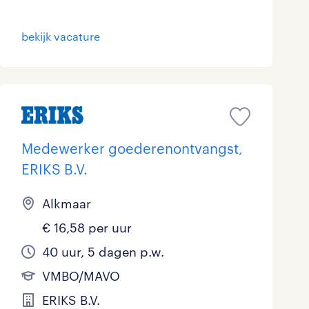
Marketing & Communicatie
0
bekijk vacature
Overheid
6
Schoonmaak
0
Techniek
3
Medewerker goederenontvangst,
ERIKS B.V.
Alkmaar
€ 16,58 per uur
40 uur, 5 dagen p.w.
VMBO/MAVO
ERIKS B.V.