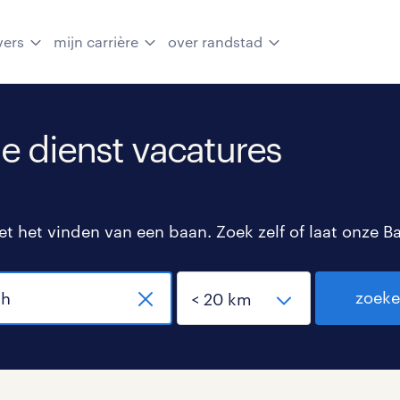
vers
mijn carrière
over randstad
 dienst vacatures
 het vinden van een baan. Zoek zelf of laat onze B
zoek