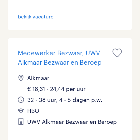
Management / Leidinggevend
0
bekijk vacature
Onderwijs
0
Personeel & Organisatie
0
Medewerker Bezwaar, UWV
Supply chain & procurement
0
Alkmaar Bezwaar en Beroep
Zorg / Verpleging
0
Alkmaar
€ 18,61 - 24,44 per uur
32 - 38 uur, 4 - 5 dagen p.w.
HBO
UWV Alkmaar Bezwaar en Beroep