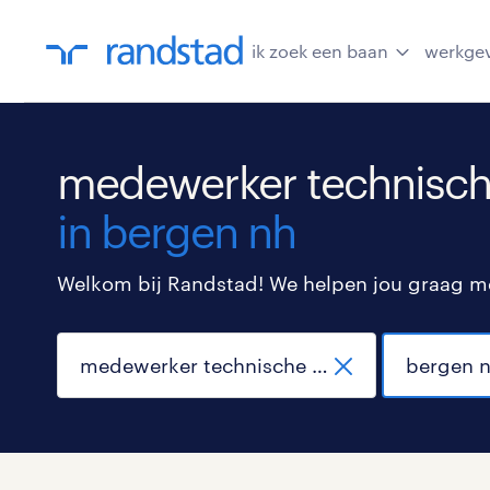
ik zoek een baan
werkge
medewerker technische
in bergen nh
Welkom bij Randstad! We helpen jou graag met