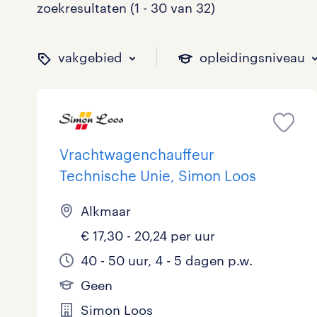
zoekresultaten (1 - 30 van 32)
vakgebied
opleidingsniveau
binnen welk vakgebied w
op welk niveau zoek je 
hoeveel uren per week w
welk soort dienstverband
Vrachtwagenchauffeur
Technische Unie, Simon Loos
Administratief
Basisonderwijs
0 - 8 uur
Detachering
3
0
2
3
Alkmaar
€ 17,30 - 20,24 per uur
Callcenter / Contactcenter
HBO
25 - 32 uur
Vast
3
2
4
11
40 - 50 uur, 4 - 5 dagen p.w.
Engineering
MBO, HAVO, VWO
0
0
Geen
ICT
VMBO/MAVO
0
2
toon 32 resultaten
toon 32 resultaten
Simon Loos