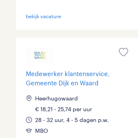
Logistiek
4
bekijk vacature
Medisch
0
toon 32 resultaten
Overig
1
Secretarieel
0
Webcare
0
Medewerker klantenservice,
Gemeente Dijk en Waard
toon 32 resultaten
Heerhugowaard
€ 18,21 - 25,74 per uur
28 - 32 uur, 4 - 5 dagen p.w.
MBO