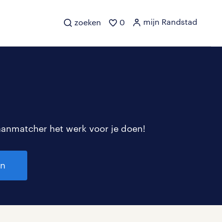
mijn Randstad
zoeken
0
aanmatcher het werk voor je doen!
en