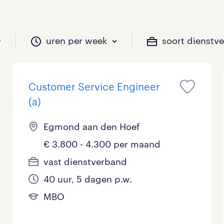
uren per week
soort dienstv
Customer Service Engineer
il je werken?
vacatures?
il je werken?
 zou jij willen?
(a)
Egmond aan den Hoef
€ 3.800 - 4.300 per maand
Beveiliging
Geen
9 - 16 uur
Tijdelijk
6
11
1
0
vast dienstverband
Chauffeurs
LBO, MAVO, VMBO
33 - 36 uur
2
1
0
40 uur, 5 dagen p.w.
Financieel
Master
0
0
MBO
Industrieel / Productie
WO
0
2