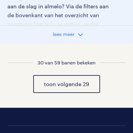
aan de slag in almelo? Via de filters aan
de bovenkant van het overzicht van
vacatures kan je jouw opties verder
aangeven!
lees meer
Staat jouw nieuwe baan er niet bij?
Bekijk dan hier
alle vacatures in almelo
30 van 59 banen bekeken
of hier
al onze medewerker technische dienst
vacatures
toon volgende 29
.