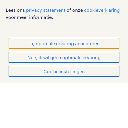
disclaimer
Lees ons
privacy statement
of onze
cookieverklaring
sitemap
voor meer informatie.
RANDSTAD, HUMAN FORWARD en SHAPING THE
WORLD OF WORK zijn geregistreerde
handelsmerken van Randstad N.V.
Ja, optimale ervaring accepteren
© Randstad 2026
Nee, ik wil geen optimale ervaring
Cookie instellingen
mijn randstad