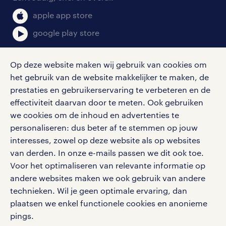
klachten en misstanden
bruto-netto calculator
apple app store
google play store
Op deze website maken wij gebruik van cookies om
het gebruik van de website makkelijker te maken, de
social media
prestaties en gebruikerservaring te verbeteren en de
effectiviteit daarvan door te meten. Ook gebruiken
Volg ons voor de leukste content omtrent
we cookies om de inhoud en advertenties te
vacatures, solliciteren en inspiratie.
personaliseren: dus beter af te stemmen op jouw
interesses, zowel op deze website als op websites
van derden. In onze e-mails passen we dit ook toe.
Voor het optimaliseren van relevante informatie op
werken bij randstad
andere websites maken we ook gebruik van andere
gebruikersvoorwaarden
technieken. Wil je geen optimale ervaring, dan
plaatsen we enkel functionele cookies en anonieme
privacystatement
pings.
cookies