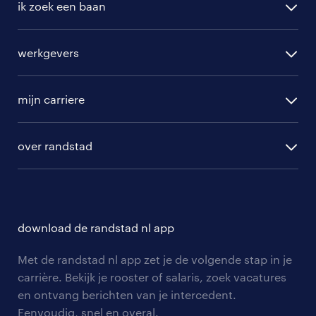
ik zoek een baan
alle vacatures
werkgevers
randstad operational
vacature aanmelden
randstad professional
mijn carriere
algemene voorwaarden
randstad digital
ontwikkeling
hr-diensten
over randstad
populaire bedrijven
communities
branches
over randstad
careers for expats
opleidingen en trainingen
hr-kenniscentrum
contact voor talent
solliciteren
download de randstad nl app
tarieven
contact voor werkgevers
arbeidsvoorwaarden
personeel gezocht
Met de randstad nl app zet je de volgende stap in je
onze vestigingen
blogs en artikelen
carrière. Bekijk je rooster of salaris, zoek vacatures
aanmelden nieuwsbrief
en ontvang berichten van je intercedent.
pers
salarischecker
Eenvoudig, snel en overal.