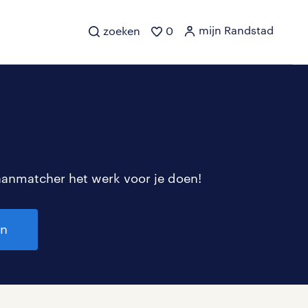
mijn Randstad
zoeken
0
aanmatcher het werk voor je doen!
en