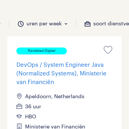
uren per week
soort dienstv
Randstad Digital
il je werken?
vacatures?
il je werken?
 zou jij willen?
DevOps / System Engineer Java
(Normalized Systems), Ministerie
van Financiën
Beveiliging
Geen
9 - 16 uur
Tijdelijk
893
963
292
12
Apeldoorn, Netherlands
Chauffeurs
LBO, MAVO, VMBO
33 - 36 uur
532
309
0
36 uur
Financieel
Master
0
137
HBO
Industrieel / Productie
WO
144
487
Ministerie van Financiën