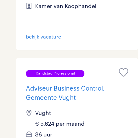
Kamer van Koophandel
Logistiek
872
Medisch
8
toon 3.669 resultaten
bekijk vacature
Overig
98
Secretarieel
27
Webcare
0
Randstad Professional
Adviseur Business Control,
Gemeente Vught
toon 3.669 resultaten
Vught
€ 5.624 per maand
36 uur