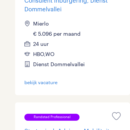
Consulent Inburgering, Dienst
Dommelvallei
Mierlo
€ 5.096 per maand
24 uur
HBO,WO
Dienst Dommelvallei
bekijk vacature
Randstad Professional