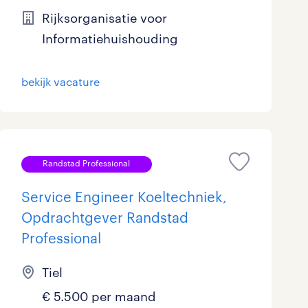
Rijksorganisatie voor
Marketing & Communicatie
33
Informatiehuishouding
Overheid
80
bekijk vacature
Schoonmaak
23
Techniek
309
Randstad Professional
Service Engineer Koeltechniek,
Opdrachtgever Randstad
Professional
Tiel
€ 5.500 per maand