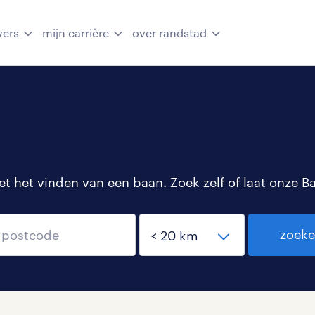
vers
mijn carrière
over randstad
 het vinden van een baan. Zoek zelf of laat onze B
zoek