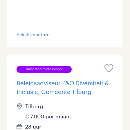
Management / Leidinggevend
14
Onderwijs
76
bekijk vacature
Personeel & Organisatie
57
Supply chain & procurement
26
Zorg / Verpleging
5
Randstad Professional
Beleidsadviseur P&O Diversiteit &
Inclusie, Gemeente Tilburg
Tilburg
€ 7.000 per maand
28 uur