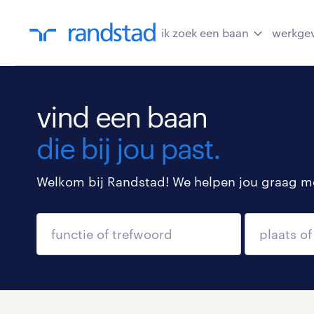
ik zoek een baan
werkge
vind een baan
die bij jou past.
Welkom bij Randstad! We helpen jou graag met