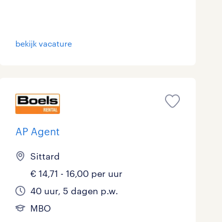
Marketing & Communicatie
0
Overheid
0
bekijk vacature
Schoonmaak
0
Techniek
0
AP Agent
Sittard
€ 14,71 - 16,00 per uur
40 uur, 5 dagen p.w.
MBO