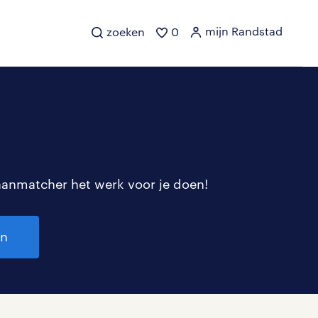
mijn Randstad
zoeken
0
aanmatcher het werk voor je doen!
en