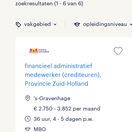
zoekresultaten (1 - 6 van 6)
vakgebied
opleidingsniveau
binnen welk vakgebied w
op welk niveau zoek je 
hoeveel uren per week w
welk soort dienstverband
financieel administratief
medewerker (crediteuren),
Provincie Zuid-Holland
Administratief
Basisonderwijs
0 - 8 uur
Detachering
0
0
0
0
's-Gravenhage
Callcenter / Contactcenter
HBO
25 - 32 uur
Vast
1
0
1
0
€ 2.750 - 3.852 per maand
Engineering
MBO, HAVO, VWO
0
0
36 uur, 4 - 5 dagen p.w.
ICT
VMBO/MAVO
0
0
toon 6 resultaten
toon 6 resultaten
MBO