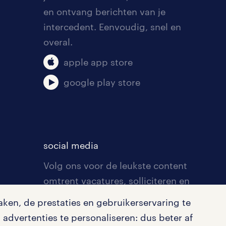
en ontvang berichten van je
intercedent. Eenvoudig, snel en
overal.
apple app store
ding
google play store
. Of
social media
Volg ons voor de leukste content
omtrent vacatures, solliciteren en
inspiratie.
ken, de prestaties en gebruikerservaring te
advertenties te personaliseren: dus beter af