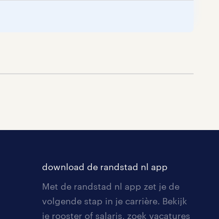
waar
.
download de randstad nl app
Met de randstad nl app zet je de
onze
volgende stap in je carrière. Bekijk
en
je rooster of salaris, zoek vacatures