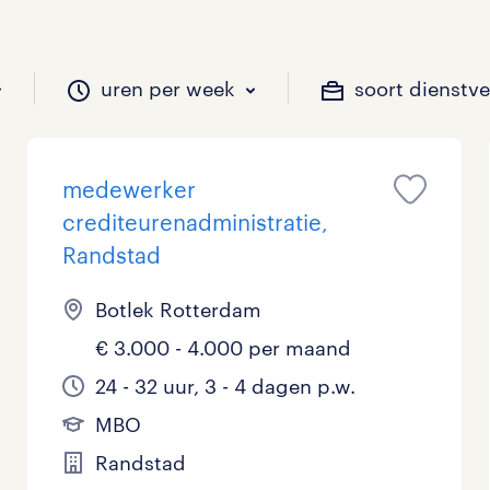
uren per week
soort dienstv
medewerker
il je werken?
vacatures?
il je werken?
 zou jij willen?
crediteurenadministratie,
Randstad
Botlek Rotterdam
Beveiliging
Geen
9 - 16 uur
Tijdelijk
0
4
0
0
€ 3.000 - 4.000 per maand
Chauffeurs
LBO, MAVO, VMBO
33 - 36 uur
0
1
0
24 - 32 uur, 3 - 4 dagen p.w.
Financieel
Master
0
6
MBO
Randstad
Industrieel / Productie
WO
0
0