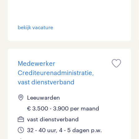
Management / Leidinggevend
0
Onderwijs
0
bekijk vacature
Personeel & Organisatie
0
Supply chain & procurement
0
Medewerker
Zorg / Verpleging
0
Crediteurenadministratie,
vast dienstverband
Leeuwarden
€ 3.500 - 3.900 per maand
vast dienstverband
32 - 40 uur, 4 - 5 dagen p.w.