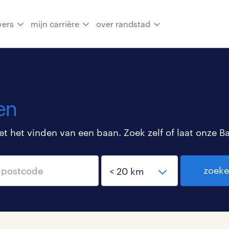
vers
mijn carrière
over randstad
en
 het vinden van een baan. Zoek zelf of laat onze B
zoek