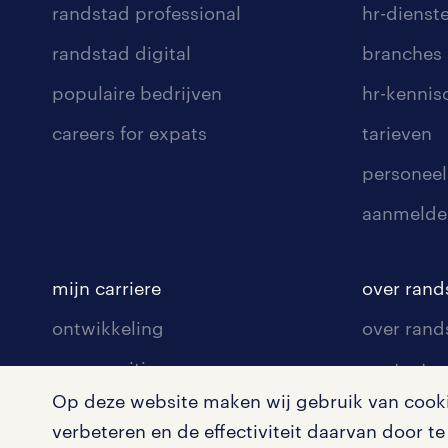
solliciteer snel en eenvoudig.
randstad professional
hr-dienst
randstad digital
branches
niet gevonden wat ik zocht
populaire bedrijven
hr-kenni
Ben je op zoek naar een baan als me
careers for expats
tarieven
vacature die bij jou past? Stel dan 
personeel
zodra er nieuwe banen voor medewerk
neem contact op met een
Randstad-
aanmelde
vergelijkbare functies die je misschi
boekhouder vacatures
mijn carriere
over rand
ontwikkeling
over rand
declarant vacatures
communities
contact v
financieel medewerker
Op deze website maken wij gebruik van cookie
opleidingen en trainingen
contact v
verbeteren en de effectiviteit daarvan door 
solliciteren
onze vest