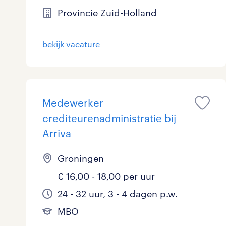
Provincie Zuid-Holland
Logistiek
0
Medisch
0
toon 6 resultaten
bekijk vacature
Overig
0
Secretarieel
0
Medewerker
Webcare
0
crediteurenadministratie bij
Arriva
Groningen
toon 6 resultaten
€ 16,00 - 18,00 per uur
24 - 32 uur, 3 - 4 dagen p.w.
MBO