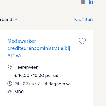
erband
Medewerker
crediteurenadministratie bij
Arriva
Heerenveen
Bouw
HAVO/VWO
17 - 24 uur
Tijdelijk met uitzicht op vast
0
3
0
1
€ 16,00 - 18,00 per uur
Commercieel / Verkoop
MBO
37 - 40+ uur
6
1
0
24 - 32 uur, 3 - 4 dagen p.w.
Horeca / Catering
Ondersteunend onderwijs
0
0
MBO
Juridisch
0