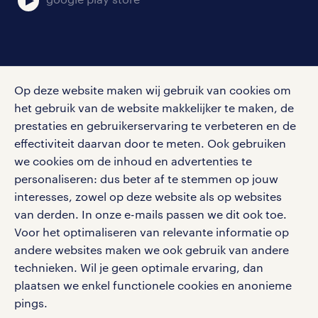
social media
Op deze website maken wij gebruik van cookies om
Volg ons voor de leukste content omtrent
het gebruik van de website makkelijker te maken, de
vacatures, solliciteren en inspiratie.
prestaties en gebruikerservaring te verbeteren en de
effectiviteit daarvan door te meten. Ook gebruiken
we cookies om de inhoud en advertenties te
personaliseren: dus beter af te stemmen op jouw
interesses, zowel op deze website als op websites
werken bij randstad
van derden. In onze e-mails passen we dit ook toe.
gebruikersvoorwaarden
Voor het optimaliseren van relevante informatie op
privacystatement
andere websites maken we ook gebruik van andere
cookies
technieken. Wil je geen optimale ervaring, dan
disclaimer
plaatsen we enkel functionele cookies en anonieme
pings.
sitemap