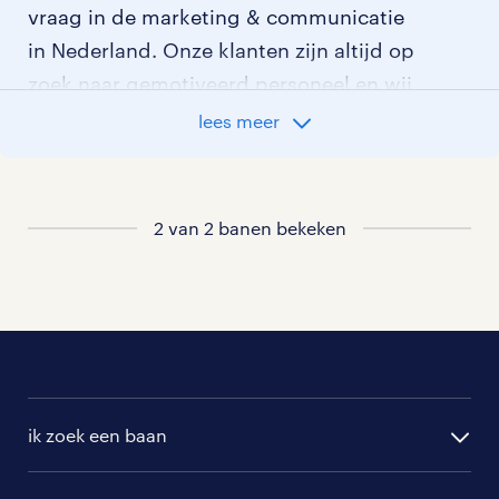
vraag in de marketing & communicatie
in Nederland. Onze klanten zijn altijd op
zoek naar gemotiveerd personeel en wij
kijken graag samen met je naar de
lees meer
organisatie die het beste bij je past. In
ons overzicht van vacatures vind je de
meest recente vacatures.
2 van 2 banen bekeken
ik zoek een baan
alle vacatures