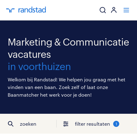
ik zoek een baa
Marketing & Communicatie
werkgevers
vacatures
in voorthuizen
mijn carrière
Welkom bij Randstad! We helpen jou graag met het
over randstad
vinden van een baan. Zoek zelf of laat onze
Baanmatcher het werk voor je doen!
zoeken
filter resultaten
1