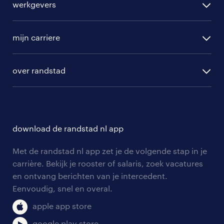
werkgevers
randstad operational
vacature aanmelden
randstad professional
mijn carriere
algemene voorwaarden
randstad digital
ontwikkeling
hr-diensten
over randstad
populaire bedrijven
communities
branches
over randstad
careers for expats
opleidingen en trainingen
hr-kenniscentrum
contact voor talent
solliciteren
download de randstad nl app
tarieven
contact voor werkgevers
arbeidsvoorwaarden
personeel gezocht
Met de randstad nl app zet je de volgende stap in je
onze vestigingen
blogs en artikelen
carrière. Bekijk je rooster of salaris, zoek vacatures
aanmelden nieuwsbrief
en ontvang berichten van je intercedent.
pers
salarischecker
Eenvoudig, snel en overal.
klachten en misstanden
bruto-netto calculator
apple app store
google play store