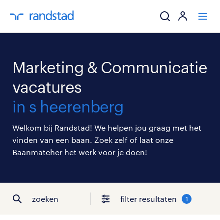
ik zoek een baa
Marketing & Communicatie
werkgevers
vacatures
in s heerenberg
mijn carrière
Welkom bij Randstad! We helpen jou graag met het
over randstad
vinden van een baan. Zoek zelf of laat onze
Baanmatcher het werk voor je doen!
zoeken
filter resultaten
1