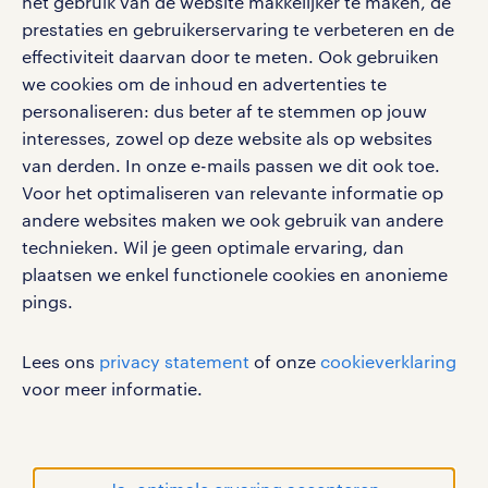
het gebruik van de website makkelijker te maken, de
social media
prestaties en gebruikerservaring te verbeteren en de
effectiviteit daarvan door te meten. Ook gebruiken
Volg ons voor de leukste content omtrent
we cookies om de inhoud en advertenties te
vacatures, solliciteren en inspiratie.
personaliseren: dus beter af te stemmen op jouw
interesses, zowel op deze website als op websites
van derden. In onze e-mails passen we dit ook toe.
Voor het optimaliseren van relevante informatie op
werken bij randstad
andere websites maken we ook gebruik van andere
gebruikersvoorwaarden
technieken. Wil je geen optimale ervaring, dan
plaatsen we enkel functionele cookies en anonieme
privacystatement
pings.
cookies
disclaimer
Lees ons
privacy statement
of onze
cookieverklaring
sitemap
voor meer informatie.
RANDSTAD, HUMAN FORWARD en SHAPING THE
WORLD OF WORK zijn geregistreerde
handelsmerken van Randstad N.V.