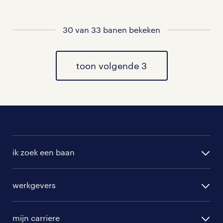
ons overzicht van vacatures vind je de
meest recente vacatures.
30 van 33 banen bekeken
toon volgende 3
ik zoek een baan
alle vacatures
werkgevers
randstad operational
vacature aanmelden
randstad professional
mijn carriere