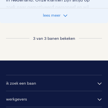
zoek naar gemotiveerd personeel en wij
kijken graag samen met je naar de
lees meer
organisatie die het beste bij je past. In
ons overzicht van vacatures vind je de
meest recente vacatures.
3 van 3 banen bekeken
ik zoek een baan
alle vacatures
werkgevers
randstad operational