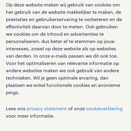
Op deze website maken wij gebruik van cookies om
het gebruik van de website makkelijker te maken, de
social media
prestaties en gebruikerservaring te verbeteren en de
effectiviteit daarvan door te meten. Ook gebruiken
Volg ons voor de leukste content omtrent
we cookies om de inhoud en advertenties te
vacatures, solliciteren en inspiratie.
personaliseren: dus beter af te stemmen op jouw
interesses, zowel op deze website als op websites
van derden. In onze e-mails passen we dit ook toe.
Voor het optimaliseren van relevante informatie op
werken bij randstad
andere websites maken we ook gebruik van andere
gebruikersvoorwaarden
technieken. Wil je geen optimale ervaring, dan
plaatsen we enkel functionele cookies en anonieme
privacystatement
pings.
cookies
disclaimer
Lees ons
privacy statement
of onze
cookieverklaring
sitemap
voor meer informatie.
RANDSTAD, HUMAN FORWARD en SHAPING THE