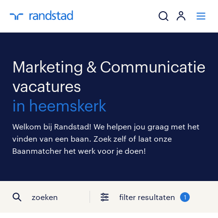
ik zoek een baa
Marketing & Communicatie
werkgevers
vacatures
in heemskerk
mijn carrière
Welkom bij Randstad! We helpen jou graag met het
over randstad
vinden van een baan. Zoek zelf of laat onze
Baanmatcher het werk voor je doen!
zoeken
filter resultaten
1