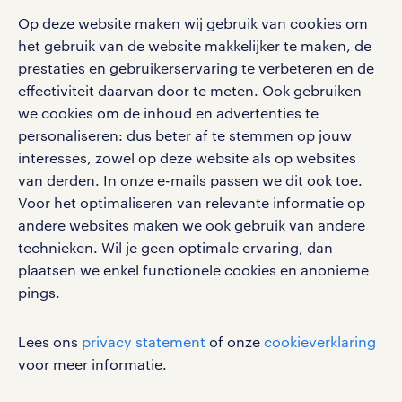
Op deze website maken wij gebruik van cookies om
het gebruik van de website makkelijker te maken, de
social media
prestaties en gebruikerservaring te verbeteren en de
effectiviteit daarvan door te meten. Ook gebruiken
Volg ons voor de leukste content omtrent
we cookies om de inhoud en advertenties te
vacatures, solliciteren en inspiratie.
personaliseren: dus beter af te stemmen op jouw
interesses, zowel op deze website als op websites
van derden. In onze e-mails passen we dit ook toe.
Voor het optimaliseren van relevante informatie op
werken bij randstad
andere websites maken we ook gebruik van andere
gebruikersvoorwaarden
technieken. Wil je geen optimale ervaring, dan
plaatsen we enkel functionele cookies en anonieme
privacystatement
pings.
cookies
disclaimer
Lees ons
privacy statement
of onze
cookieverklaring
sitemap
voor meer informatie.
RANDSTAD, HUMAN FORWARD en SHAPING THE