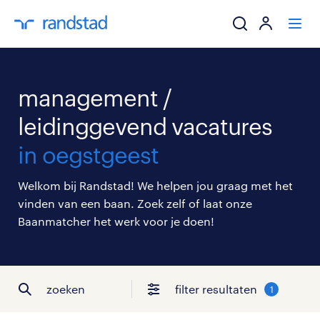
ik zoek een baa
management /
werkgevers
leidinggevend vacatures
in oegstgeest
mijn carrière
Welkom bij Randstad! We helpen jou graag met het
over randstad
vinden van een baan. Zoek zelf of laat onze
Baanmatcher het werk voor je doen!
zoeken
filter resultaten
1