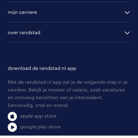
vacature aanmelden
randstad professional
mijn carriere
algemene voorwaarden
randstad digital
ontwikkeling
hr-diensten
over randstad
populaire bedrijven
communities
branches
over randstad
careers for expats
opleidingen en trainingen
hr-kenniscentrum
contact voor talent
solliciteren
download de randstad nl app
tarieven
contact voor werkgevers
arbeidsvoorwaarden
personeel gezocht
Met de randstad nl app zet je de volgende stap in je
onze vestigingen
blogs en artikelen
carrière. Bekijk je rooster of salaris, zoek vacatures
aanmelden nieuwsbrief
en ontvang berichten van je intercedent.
pers
salarischecker
Eenvoudig, snel en overal.
klachten en misstanden
bruto-netto calculator
apple app store
google play store