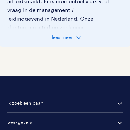
arbeidsmarkt. Er is momenteel vaak veel
vraag in de management /
leidinggevend in Nederland. Onze
klanten zijn altijd op zoek naar
gemotiveerd personeel en wij kijken
lees meer
graag samen met je naar de organisatie
die het beste bij je past. In ons overzicht
van vacatures vind je de meest recente
vacatures.
ik zoek een baan
alle vacatures
werkgevers
randstad operational