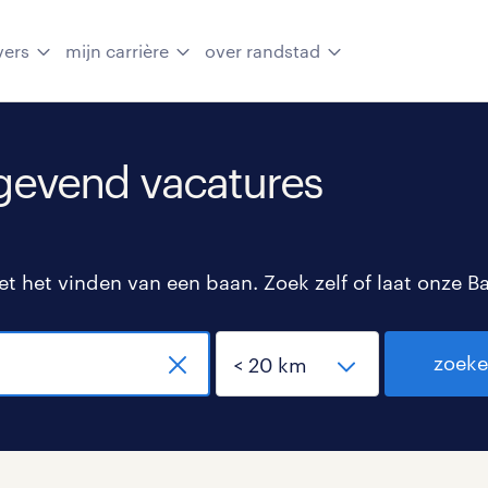
vers
mijn carrière
over randstad
gevend vacatures
 het vinden van een baan. Zoek zelf of laat onze B
zoek