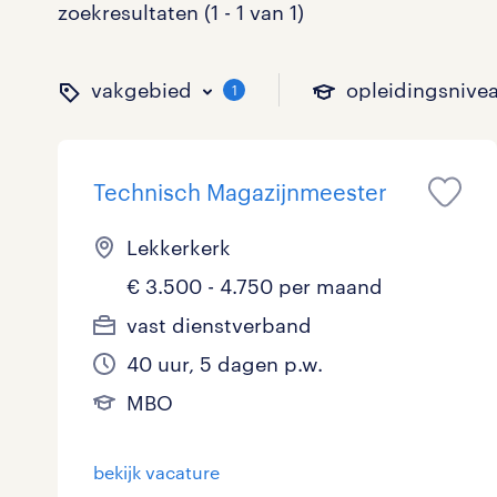
zoekresultaten (1 - 1 van 1)
vakgebied
opleidingsnive
1
Technisch Magazijnmeester
binnen welk vakgebied w
op welk niveau zoek je 
hoeveel uren per week w
welk soort dienstverband
Lekkerkerk
€ 3.500 - 4.750 per maand
Administratief
Basisonderwijs
0 - 8 uur
Detachering
0
0
0
vast dienstverband
40 uur, 5 dagen p.w.
Callcenter / Contactcenter
HBO
25 - 32 uur
Vast
1
0
0
MBO
Engineering
MBO, HAVO, VWO
0
bekijk vacature
ICT
VMBO/MAVO
0
toon 1 resultaat
toon 1 resultaat