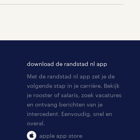
download de randstad nl app
Met de randstad nl app zet je de
volgende stap in je carrière. Bekijk
je rooster of salaris, zoek vacatures
en ontvang berichten van je
intercedent. Eenvoudig, snel en
overal.
apple app store