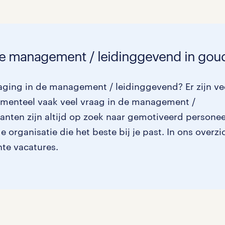
Management / Leidinggevend
Onderwijs
 de management / leidinggevend in gou
Personeel & Organisatie
Supply chain & procurement
aging in de management / leidinggevend? Er zijn ve
omenteel vaak veel vraag in de management /
Zorg / Verpleging
anten zijn altijd op zoek naar gemotiveerd personee
 organisatie die het beste bij je past. In ons overzi
nte vacatures.