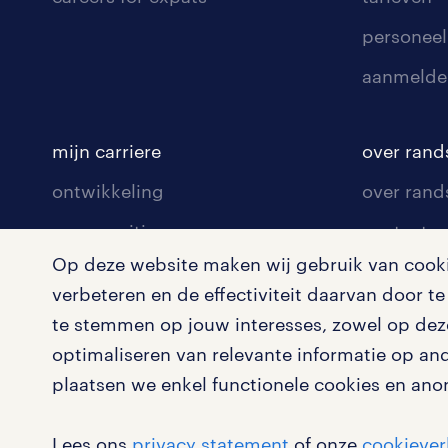
personeel
aanmelde
mijn carriere
over rand
ontwikkeling
over rand
communities
contact v
Op deze website maken wij gebruik van cookie
opleidingen en trainingen
contact v
verbeteren en de effectiviteit daarvan door 
solliciteren
onze vest
te stemmen op jouw interesses, zowel op deze
arbeidsvoorwaarden
pers
optimaliseren van relevante informatie op an
plaatsen we enkel functionele cookies en ano
blogs en artikelen
klachten 
salarischecker
Lees ons
privacy statement
of onze
cookiever