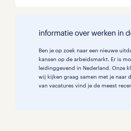
Logistiek
Medisch
toon 1 resultaat
informatie over werken in
Overig
Secretarieel
Ben je op zoek naar een nieuwe uitd
kansen op de arbeidsmarkt. Er is m
Webcare
leidinggevend in Nederland. Onze kl
wij kijken graag samen met je naar de
van vacatures vind je de meest rece
toon 1 resultaat