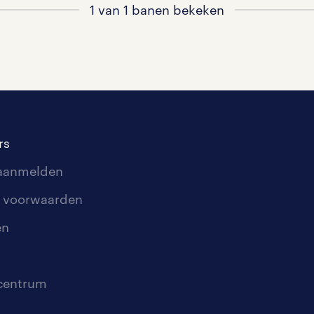
1 van 1 banen bekeken
rs
 aanmelden
 voorwaarden
en
scentrum