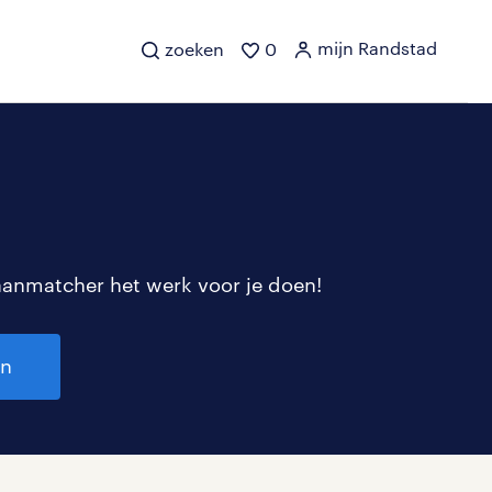
mijn Randstad
zoeken
0
aanmatcher het werk voor je doen!
en