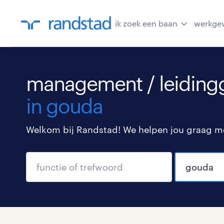
ik zoek een baan
werkge
management / leiding
in gouda
Welkom bij Randstad! We helpen jou graag met