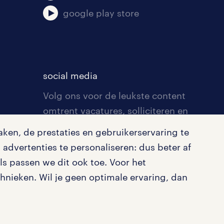
google play store
social media
Volg ons voor de leukste content
omtrent vacatures, solliciteren en
inspiratie.
ken, de prestaties en gebruikerservaring te
advertenties te personaliseren: dus beter af
s passen we dit ook toe. Voor het
nieken. Wil je geen optimale ervaring, dan