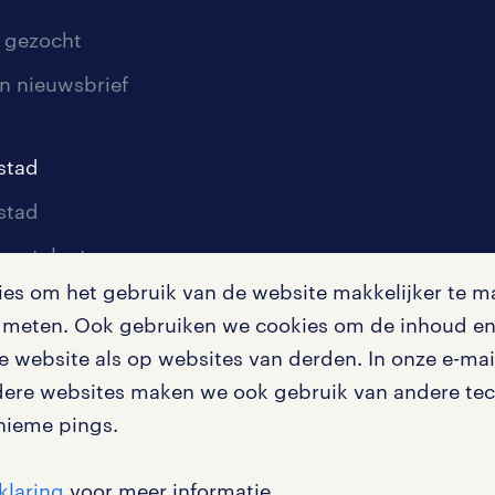
 gezocht
n nieuwsbrief
stad
stad
oor talent
s om het gebruik van de website makkelijker te ma
oor werkgevers
te meten. Ook gebruiken we cookies om de inhoud en 
igingen
 website als op websites van derden. In onze e-mail
dere websites maken we ook gebruik van andere tech
nieme pings.
en misstanden
klaring
voor meer informatie.