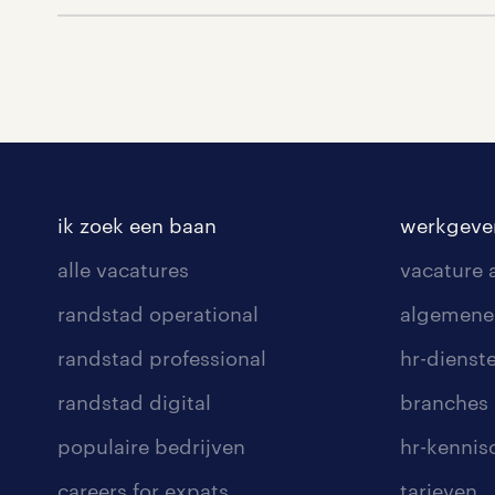
ik zoek een baan
werkgeve
alle vacatures
vacature
randstad operational
algemene
randstad professional
hr-dienst
randstad digital
branches
populaire bedrijven
hr-kenni
careers for expats
tarieven