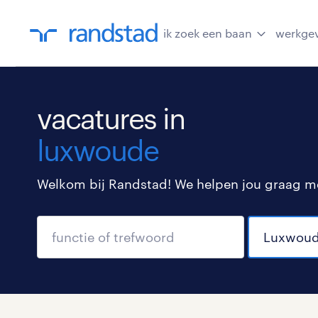
ik zoek een baan
werkge
vacatures in
luxwoude
Welkom bij Randstad! We helpen jou graag met