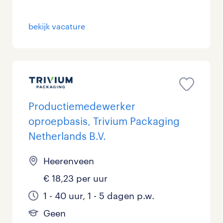
Management / Leidinggevend
0
bekijk vacature
Onderwijs
0
Personeel & Organisatie
2
Supply chain & procurement
0
Productiemedewerker
Zorg / Verpleging
0
oproepbasis, Trivium Packaging
Netherlands B.V.
Heerenveen
€ 18,23 per uur
1 - 40 uur, 1 - 5 dagen p.w.
Geen