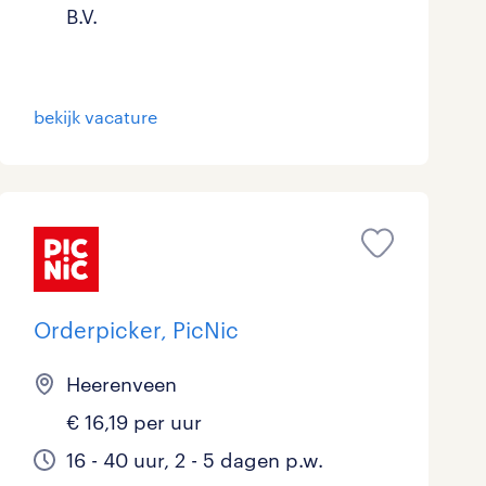
B.V.
bekijk vacature
Orderpicker, PicNic
Heerenveen
€ 16,19 per uur
16 - 40 uur, 2 - 5 dagen p.w.