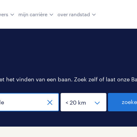
vers
mijn carrière
over randstad
 het vinden van een baan. Zoek zelf of laat onze B
zoek