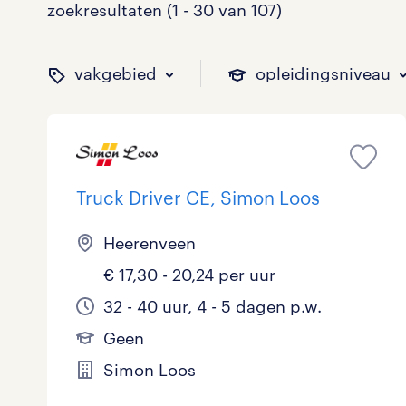
zoekresultaten (1 - 30 van 107)
vakgebied
opleidingsniveau
binnen welk vakgebied w
op welk niveau zoek je 
hoeveel uren per week w
welk soort dienstverband
Truck Driver CE, Simon Loos
Heerenveen
Administratief
Basisonderwijs
0 - 8 uur
Detachering
7
0
2
1
€ 17,30 - 20,24 per uur
Callcenter / Contactcenter
HBO
25 - 32 uur
Vast
12
6
27
13
32 - 40 uur, 4 - 5 dagen p.w.
Geen
Engineering
MBO, HAVO, VWO
0
0
Simon Loos
ICT
VMBO/MAVO
1
17
toon 107 resultaten
toon 107 resultaten