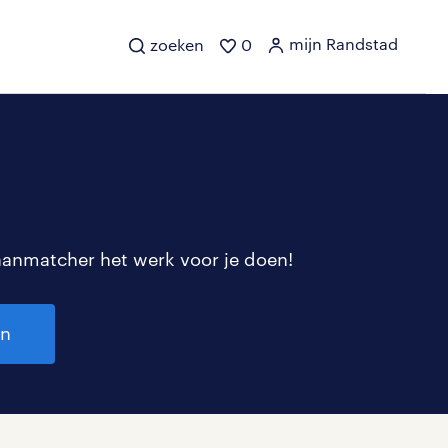
mijn Randstad
zoeken
0
aanmatcher het werk voor je doen!
en