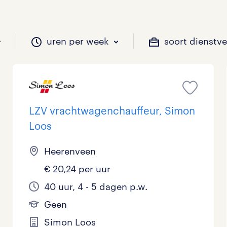
uren per week
soort dienstv
il je werken?
vacatures?
il je werken?
 zou jij willen?
LZV vrachtwagenchauffeur, Simon
Loos
Beveiliging
Geen
9 - 16 uur
Tijdelijk
29
30
5
0
Heerenveen
€ 20,24 per uur
Chauffeurs
LBO, MAVO, VMBO
33 - 36 uur
7
11
0
40 uur, 4 - 5 dagen p.w.
Financieel
Master
0
4
Geen
Industrieel / Productie
WO
0
31
Simon Loos