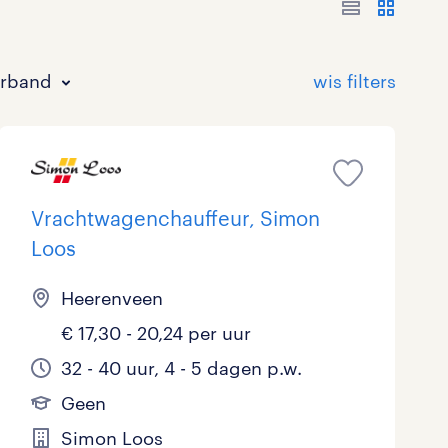
erband
Vrachtwagenchauffeur, Simon
Loos
Bouw
HAVO/VWO
17 - 24 uur
Tijdelijk met uitzicht op vast
0
24
2
65
Heerenveen
€ 17,30 - 20,24 per uur
Commercieel / Verkoop
MBO
37 - 40+ uur
52
33
3
32 - 40 uur, 4 - 5 dagen p.w.
Horeca / Catering
Ondersteunend onderwijs
2
0
Geen
Juridisch
0
Simon Loos