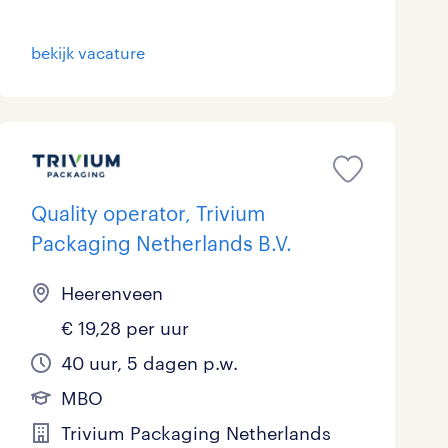
Marketing & Communicatie
0
bekijk vacature
Overheid
0
Schoonmaak
1
Techniek
16
Quality operator, Trivium
Packaging Netherlands B.V.
Heerenveen
€ 19,28 per uur
40 uur, 5 dagen p.w.
MBO
Trivium Packaging Netherlands