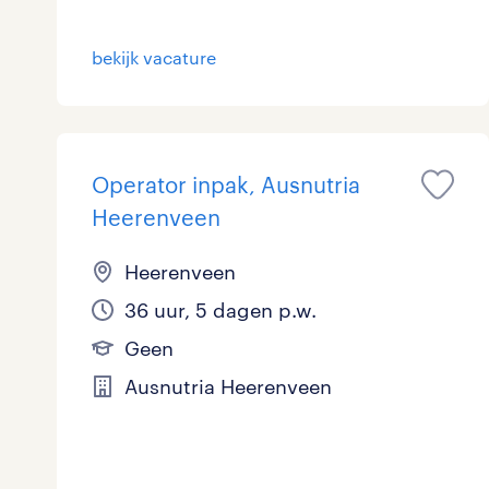
Logistiek
24
bekijk vacature
Medisch
0
toon 107 resultaten
Overig
1
Operator inpak, Ausnutria
Secretarieel
0
Heerenveen
Webcare
0
Heerenveen
36 uur, 5 dagen p.w.
toon 107 resultaten
Geen
Ausnutria Heerenveen