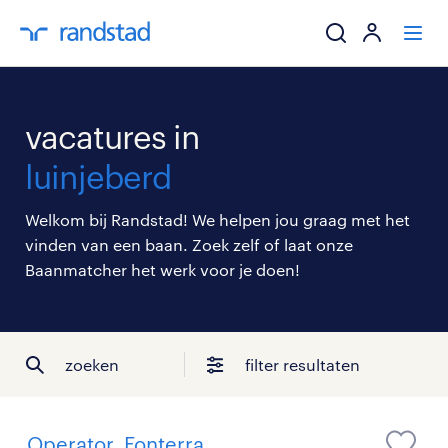
ik zoek een baa
vacatures in
werkgevers
luinjeberd
mijn carrière
Welkom bij Randstad! We helpen jou graag met het
vinden van een baan. Zoek zelf of laat onze
over randstad
Baanmatcher het werk voor je doen!
zoeken
filter resultaten
Operator, Fonterra