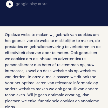
google play store
social media
Op deze website maken wij gebruik van cookies om
Volg ons voor de leukste content omtrent
het gebruik van de website makkelijker te maken, de
vacatures, solliciteren en inspiratie.
prestaties en gebruikerservaring te verbeteren en de
effectiviteit daarvan door te meten. Ook gebruiken
we cookies om de inhoud en advertenties te
personaliseren: dus beter af te stemmen op jouw
interesses, zowel op deze website als op websites
werken bij randstad
van derden. In onze e-mails passen we dit ook toe.
gebruikersvoorwaarden
Voor het optimaliseren van relevante informatie op
privacystatement
andere websites maken we ook gebruik van andere
cookies
technieken. Wil je geen optimale ervaring, dan
disclaimer
plaatsen we enkel functionele cookies en anonieme
pings.
sitemap