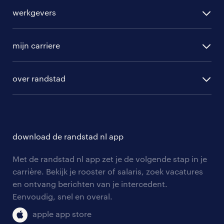
alle vacatures
werkgevers
randstad operational
vacature aanmelden
randstad professional
mijn carriere
algemene voorwaarden
randstad digital
ontwikkeling
hr-diensten
over randstad
populaire bedrijven
communities
branches
over randstad
careers for expats
opleidingen en trainingen
hr-kenniscentrum
contact voor talent
solliciteren
download de randstad nl app
tarieven
contact voor werkgevers
arbeidsvoorwaarden
personeel gezocht
Met de randstad nl app zet je de volgende stap in je
onze vestigingen
blogs en artikelen
carrière. Bekijk je rooster of salaris, zoek vacatures
aanmelden nieuwsbrief
en ontvang berichten van je intercedent.
pers
salarischecker
Eenvoudig, snel en overal.
klachten en misstanden
bruto-netto calculator
apple app store