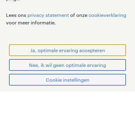
RANDSTAD, HUMAN FORWARD en SHAPING THE
Lees ons
privacy statement
of onze
cookieverklaring
WORLD OF WORK zijn geregistreerde
voor meer informatie.
handelsmerken van Randstad N.V.
© Randstad 2026
Ja, optimale ervaring accepteren
Nee, ik wil geen optimale ervaring
Cookie instellingen
mijn randstad