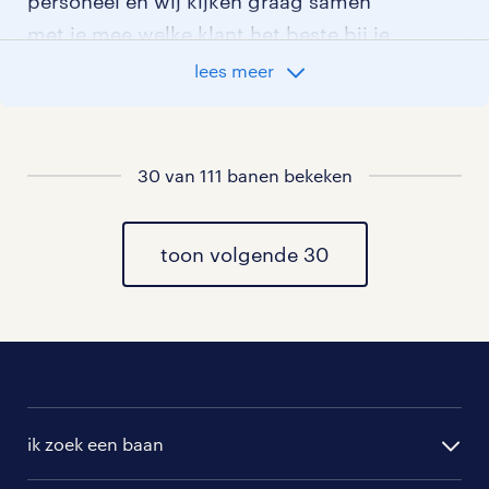
personeel en wij kijken graag samen
met je mee welke klant het beste bij je
past.
lees meer
vacatures rondom Luinjeberd
30 van 111 banen bekeken
vacatures in De Knipe
vacatures in Gersloot
toon volgende 30
vacatures in Tjalleberd
vacatures in Rottum
vacatures in Rotstergaast
ik zoek een baan
vacatures in Rotsterhaule