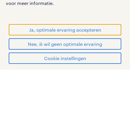
voor meer informatie.
RANDSTAD, HUMAN FORWARD en SHAPING THE
WORLD OF WORK zijn geregistreerde
handelsmerken van Randstad N.V.
Ja, optimale ervaring accepteren
© Randstad 2026
Nee, ik wil geen optimale ervaring
Cookie instellingen
mijn randstad