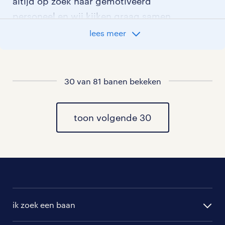
altijd op zoek naar gemotiveerd
personeel en wij kijken graag samen
met je naar de organisatie die het beste
lees meer
bij je past. In ons overzicht van
vacatures vind je de meest recente
vacatures.
30 van 81 banen bekeken
toon volgende 30
ik zoek een baan