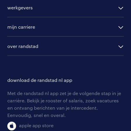
alle vacatures
werkgevers
randstad operational
vacature aanmelden
randstad professional
mijn carriere
algemene voorwaarden
randstad digital
ontwikkeling
hr-diensten
over randstad
populaire bedrijven
communities
branches
over randstad
careers for expats
opleidingen en trainingen
hr-kenniscentrum
contact voor talent
solliciteren
download de randstad nl app
tarieven
contact voor werkgevers
arbeidsvoorwaarden
personeel gezocht
Met de randstad nl app zet je de volgende stap in je
onze vestigingen
blogs en artikelen
carrière. Bekijk je rooster of salaris, zoek vacatures
aanmelden nieuwsbrief
en ontvang berichten van je intercedent.
pers
salarischecker
Eenvoudig, snel en overal.
klachten en misstanden
bruto-netto calculator
apple app store