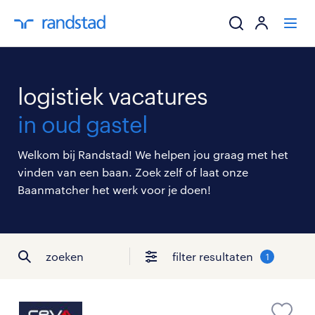
ik zoek een baa
logistiek vacatures
werkgevers
in oud gastel
mijn carrière
Welkom bij Randstad! We helpen jou graag met het
vinden van een baan. Zoek zelf of laat onze
over randstad
Baanmatcher het werk voor je doen!
zoeken
filter resultaten
1