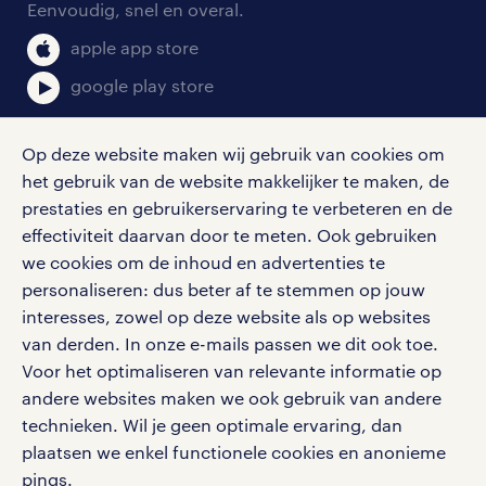
Eenvoudig, snel en overal.
klachten en misstanden
bruto-netto calculator
apple app store
google play store
Op deze website maken wij gebruik van cookies om
het gebruik van de website makkelijker te maken, de
social media
prestaties en gebruikerservaring te verbeteren en de
effectiviteit daarvan door te meten. Ook gebruiken
Volg ons voor de leukste content omtrent
we cookies om de inhoud en advertenties te
vacatures, solliciteren en inspiratie.
personaliseren: dus beter af te stemmen op jouw
interesses, zowel op deze website als op websites
van derden. In onze e-mails passen we dit ook toe.
Voor het optimaliseren van relevante informatie op
werken bij randstad
andere websites maken we ook gebruik van andere
gebruikersvoorwaarden
technieken. Wil je geen optimale ervaring, dan
plaatsen we enkel functionele cookies en anonieme
privacystatement
pings.