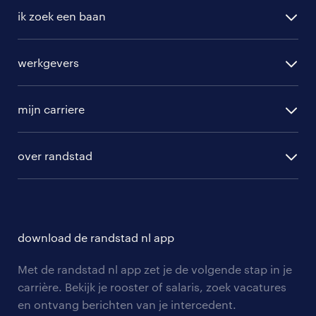
ik zoek een baan
alle vacatures
werkgevers
randstad operational
vacature aanmelden
randstad professional
mijn carriere
algemene voorwaarden
randstad digital
ontwikkeling
hr-diensten
over randstad
populaire bedrijven
communities
branches
over randstad
careers for expats
opleidingen en trainingen
hr-kenniscentrum
contact voor talent
solliciteren
download de randstad nl app
tarieven
contact voor werkgevers
arbeidsvoorwaarden
personeel gezocht
Met de randstad nl app zet je de volgende stap in je
onze vestigingen
blogs en artikelen
carrière. Bekijk je rooster of salaris, zoek vacatures
aanmelden nieuwsbrief
en ontvang berichten van je intercedent.
pers
salarischecker