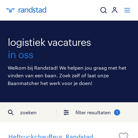
ik zoek een baa
logistiek vacatures
werkgevers
in oss
mijn carrière
Welkom bij Randstad! We helpen jou graag met het
vinden van een baan. Zoek zelf of laat onze
over randstad
Baanmatcher het werk voor je doen!
zoeken
filter resultaten
1
Heftruckchauffeur, Randstad