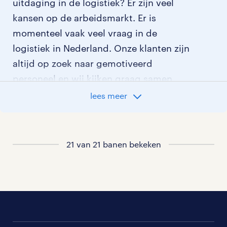
uitdaging in de logistiek? Er zijn veel
kansen op de arbeidsmarkt. Er is
momenteel vaak veel vraag in de
logistiek in Nederland. Onze klanten zijn
altijd op zoek naar gemotiveerd
personeel en wij kijken graag samen
met je naar de organisatie die het beste
lees meer
bij je past. In ons overzicht van
vacatures vind je de meest recente
vacatures.
21 van 21 banen bekeken