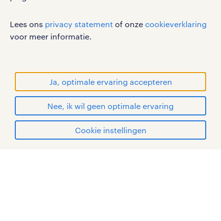
cookies
disclaimer
Lees ons
privacy statement
of onze
cookieverklaring
sitemap
voor meer informatie.
RANDSTAD, HUMAN FORWARD en SHAPING THE
WORLD OF WORK zijn geregistreerde
handelsmerken van Randstad N.V.
Ja, optimale ervaring accepteren
© Randstad 2026
Nee, ik wil geen optimale ervaring
Cookie instellingen
mijn randstad