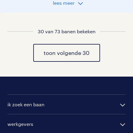
met je naar de organisatie die het beste
lees meer
bij je past. In ons overzicht van
vacatures vind je de meest recente
vacatures.
30 van 73 banen bekeken
toon volgende 30
ik zoek een baan
alle vacatures
werkgevers
randstad operational