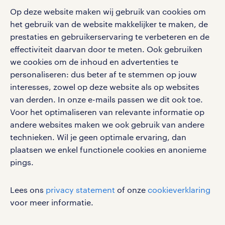
Op deze website maken wij gebruik van cookies om
het gebruik van de website makkelijker te maken, de
social media
prestaties en gebruikerservaring te verbeteren en de
effectiviteit daarvan door te meten. Ook gebruiken
Volg ons voor de leukste content omtrent
we cookies om de inhoud en advertenties te
vacatures, solliciteren en inspiratie.
personaliseren: dus beter af te stemmen op jouw
interesses, zowel op deze website als op websites
van derden. In onze e-mails passen we dit ook toe.
Voor het optimaliseren van relevante informatie op
werken bij randstad
andere websites maken we ook gebruik van andere
gebruikersvoorwaarden
technieken. Wil je geen optimale ervaring, dan
plaatsen we enkel functionele cookies en anonieme
privacystatement
pings.
cookies
disclaimer
Lees ons
privacy statement
of onze
cookieverklaring
sitemap
voor meer informatie.
RANDSTAD, HUMAN FORWARD en SHAPING THE