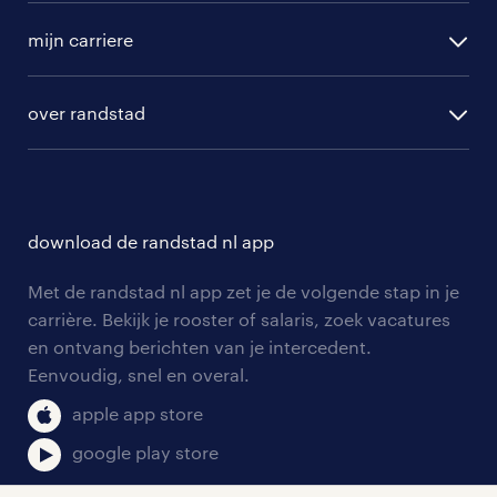
vacature aanmelden
randstad professional
mijn carriere
algemene voorwaarden
randstad digital
ontwikkeling
hr-diensten
over randstad
populaire bedrijven
communities
branches
over randstad
careers for expats
opleidingen en trainingen
hr-kenniscentrum
contact voor talent
solliciteren
download de randstad nl app
tarieven
contact voor werkgevers
arbeidsvoorwaarden
personeel gezocht
Met de randstad nl app zet je de volgende stap in je
onze vestigingen
blogs en artikelen
carrière. Bekijk je rooster of salaris, zoek vacatures
aanmelden nieuwsbrief
en ontvang berichten van je intercedent.
pers
salarischecker
Eenvoudig, snel en overal.
klachten en misstanden
bruto-netto calculator
apple app store
google play store