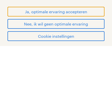
WORLD OF WORK zijn geregistreerde
handelsmerken van Randstad N.V.
Ja, optimale ervaring accepteren
© Randstad 2026
Nee, ik wil geen optimale ervaring
Cookie instellingen
mijn randstad