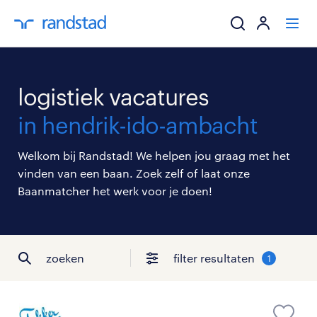
ik zoek een baa
logistiek vacatures
werkgevers
in hendrik-ido-ambacht
mijn carrière
Welkom bij Randstad! We helpen jou graag met het
vinden van een baan. Zoek zelf of laat onze
over randstad
Baanmatcher het werk voor je doen!
zoeken
filter resultaten
1