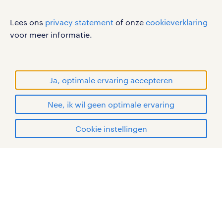
RANDSTAD, HUMAN FORWARD en SHAPING THE
Lees ons
privacy statement
of onze
cookieverklaring
WORLD OF WORK zijn geregistreerde
voor meer informatie.
handelsmerken van Randstad N.V.
© Randstad 2026
Ja, optimale ervaring accepteren
Nee, ik wil geen optimale ervaring
Cookie instellingen
mijn randstad