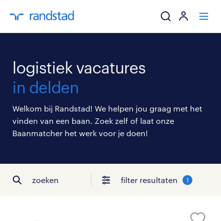
ik zoek een baa
logistiek vacatures
werkgevers
in delden
mijn carrière
Welkom bij Randstad! We helpen jou graag met het
vinden van een baan. Zoek zelf of laat onze
over randstad
Baanmatcher het werk voor je doen!
zoeken
filter resultaten
1