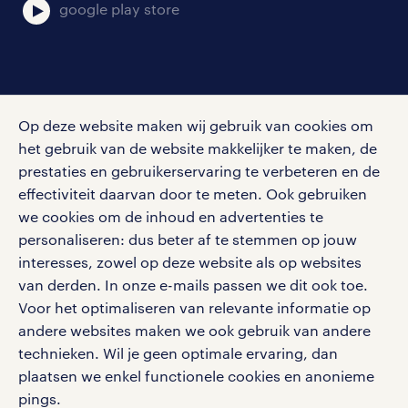
google play store
social media
Op deze website maken wij gebruik van cookies om
Volg ons voor de leukste content omtrent
het gebruik van de website makkelijker te maken, de
vacatures, solliciteren en inspiratie.
prestaties en gebruikerservaring te verbeteren en de
effectiviteit daarvan door te meten. Ook gebruiken
we cookies om de inhoud en advertenties te
personaliseren: dus beter af te stemmen op jouw
interesses, zowel op deze website als op websites
werken bij randstad
van derden. In onze e-mails passen we dit ook toe.
gebruikersvoorwaarden
Voor het optimaliseren van relevante informatie op
privacystatement
andere websites maken we ook gebruik van andere
cookies
technieken. Wil je geen optimale ervaring, dan
disclaimer
plaatsen we enkel functionele cookies en anonieme
pings.
sitemap