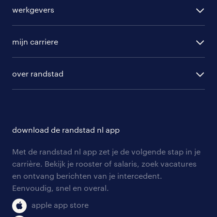
alle vacatures
werkgevers
randstad operational
vacature aanmelden
randstad professional
mijn carriere
algemene voorwaarden
randstad digital
ontwikkeling
hr-diensten
over randstad
populaire bedrijven
communities
branches
over randstad
careers for expats
opleidingen en trainingen
hr-kenniscentrum
contact voor talent
solliciteren
download de randstad nl app
tarieven
contact voor werkgevers
arbeidsvoorwaarden
personeel gezocht
Met de randstad nl app zet je de volgende stap in je
onze vestigingen
blogs en artikelen
carrière. Bekijk je rooster of salaris, zoek vacatures
aanmelden nieuwsbrief
en ontvang berichten van je intercedent.
pers
salarischecker
Eenvoudig, snel en overal.
klachten en misstanden
bruto-netto calculator
apple app store