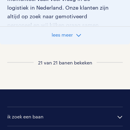
logistiek in Nederland. Onze klanten zijn
altijd op zoek naar gemotiveerd
personeel en wij kijken graag samen
met je naar de organisatie die het beste
lees meer
bij je past. In ons overzicht van
vacatures vind je de meest recente
vacatures.
21 van 21 banen bekeken
ik zoek een baan