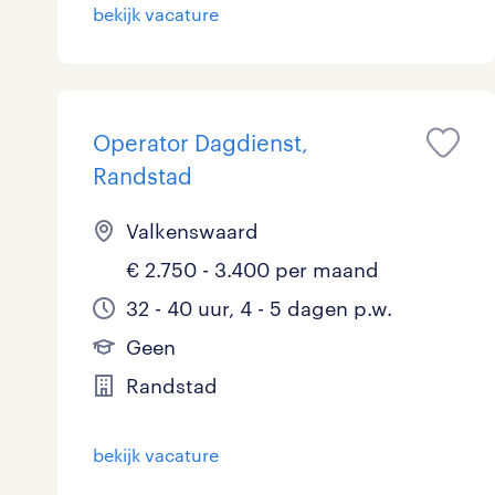
bekijk vacature
Logistiek
Medisch
toon 53 resultaten
Overig
Operator Dagdienst,
Randstad
Secretarieel
Valkenswaard
Webcare
€ 2.750 - 3.400 per maand
32 - 40 uur, 4 - 5 dagen p.w.
Geen
toon 53 resultaten
Randstad
bekijk vacature