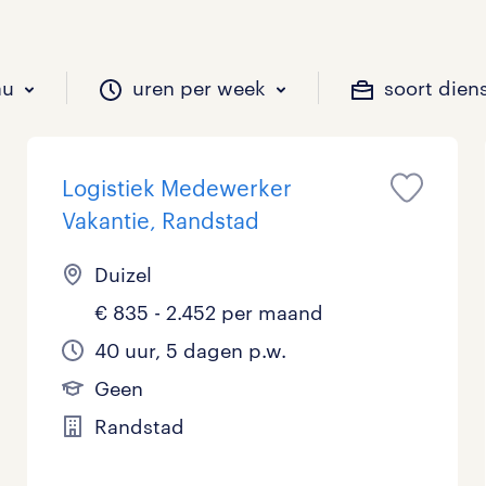
au
uren per week
soort dien
Logistiek Medewerker
il je werken?
vacatures?
il je werken?
 zou jij willen?
Vakantie, Randstad
Duizel
€ 835 - 2.452 per maand
Beveiliging
Geen
9 - 16 uur
Tijdelijk
25
11
3
40 uur, 5 dagen p.w.
Chauffeurs
LBO, MAVO, VMBO
33 - 36 uur
5
0
Geen
Financieel
Master
0
Randstad
Industrieel / Productie
WO
0