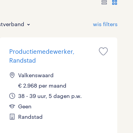
stverband
Productiemedewerker,
Randstad
Valkenswaard
€ 2.968 per maand
Bouw
HAVO/VWO
17 - 24 uur
Tijdelijk met uitzicht op vast
3
0
37
38 - 39 uur, 5 dagen p.w.
Commercieel / Verkoop
MBO
37 - 40+ uur
17
28
Geen
Horeca / Catering
Ondersteunend onderwijs
1
Randstad
Juridisch