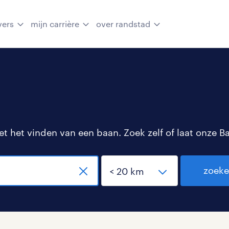
vers
mijn carrière
over randstad
 het vinden van een baan. Zoek zelf of laat onze B
zoek