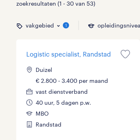
zoekresultaten (1 - 30 van 53)
vakgebied
opleidingsnive
1
Logistic specialist, Randstad
binnen welk vakgebied w
op welk niveau zoek je 
hoeveel uren per week w
welk soort dienstverband
Duizel
€ 2.800 - 3.400 per maand
Administratief
Basisonderwijs
0 - 8 uur
Detachering
1
0
0
vast dienstverband
40 uur, 5 dagen p.w.
Callcenter / Contactcenter
HBO
25 - 32 uur
Vast
5
0
13
MBO
Engineering
MBO, HAVO, VWO
0
Randstad
ICT
VMBO/MAVO
10
toon 53 resultaten
toon 53 resultaten