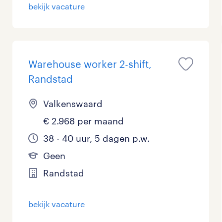
bekijk vacature
Management / Leidinggevend
Onderwijs
Personeel & Organisatie
Warehouse worker 2-shift,
Randstad
Supply chain & procurement
Valkenswaard
Zorg / Verpleging
€ 2.968 per maand
38 - 40 uur, 5 dagen p.w.
Geen
Randstad
bekijk vacature