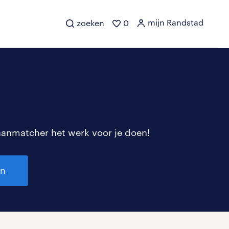
mijn Randstad
zoeken
0
aanmatcher het werk voor je doen!
en