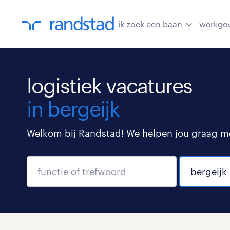
ik zoek een baan
werkge
logistiek vacatures
in bergeijk
Welkom bij Randstad! We helpen jou graag met