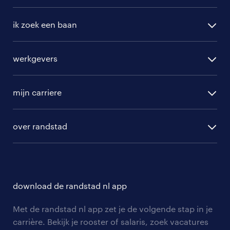
vacatures in Wieringerwerf
ik zoek een baan
alle vacatures
werkgevers
randstad operational
vacature aanmelden
randstad professional
mijn carriere
algemene voorwaarden
randstad digital
ontwikkeling
hr-diensten
over randstad
populaire bedrijven
communities
branches
over randstad
careers for expats
opleidingen en trainingen
hr-kenniscentrum
contact voor talent
solliciteren
download de randstad nl app
tarieven
contact voor werkgevers
arbeidsvoorwaarden
personeel gezocht
Met de randstad nl app zet je de volgende stap in je
onze vestigingen
blogs en artikelen
carrière. Bekijk je rooster of salaris, zoek vacatures
aanmelden nieuwsbrief