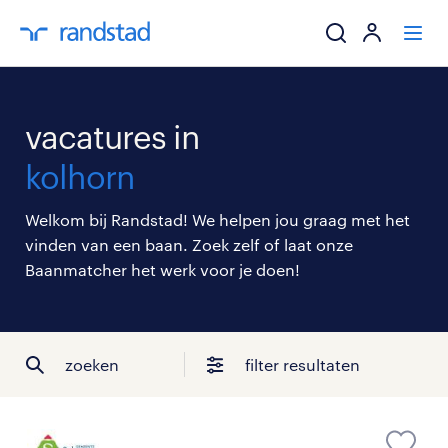
ik zoek een baa
vacatures in
werkgevers
kolhorn
mijn carrière
Welkom bij Randstad! We helpen jou graag met het
vinden van een baan. Zoek zelf of laat onze
over randstad
Baanmatcher het werk voor je doen!
zoeken
filter resultaten