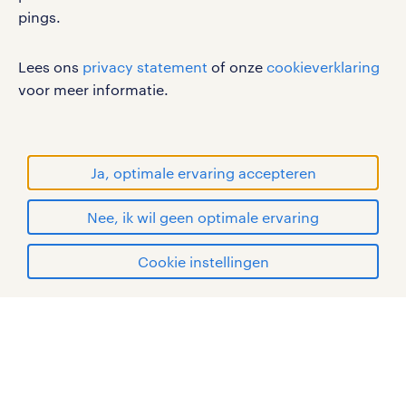
pings.
cookies
disclaimer
Lees ons
privacy statement
of onze
cookieverklaring
sitemap
voor meer informatie.
RANDSTAD, HUMAN FORWARD en SHAPING THE
WORLD OF WORK zijn geregistreerde
handelsmerken van Randstad N.V.
Ja, optimale ervaring accepteren
© Randstad 2026
Nee, ik wil geen optimale ervaring
Cookie instellingen
mijn randstad