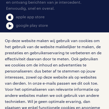
en ontvang berichten van je intercedent.
pers
salarischecker
Eenvoudig, snel en overal.
klachten en misstanden
bruto-netto calculator
apple app store
google play store
Op deze website maken wij gebruik van cookies om
het gebruik van de website makkelijker te maken, de
social media
prestaties en gebruikerservaring te verbeteren en de
effectiviteit daarvan door te meten. Ook gebruiken
Volg ons voor de leukste content omtrent
we cookies om de inhoud en advertenties te
vacatures, solliciteren en inspiratie.
personaliseren: dus beter af te stemmen op jouw
interesses, zowel op deze website als op websites
van derden. In onze e-mails passen we dit ook toe.
Voor het optimaliseren van relevante informatie op
werken bij randstad
andere websites maken we ook gebruik van andere
gebruikersvoorwaarden
technieken. Wil je geen optimale ervaring, dan
plaatsen we enkel functionele cookies en anonieme
privacystatement