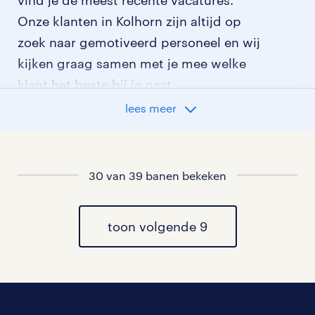
Onze klanten in Kolhorn zijn altijd op
zoek naar gemotiveerd personeel en wij
kijken graag samen met je mee welke
klant het beste bij je past.
lees meer
vacatures rondom Kolhorn
vacatures in Anna Paulowna
30 van 39 banen bekeken
vacatures in Breezand
toon volgende 9
vacatures in Wieringerwaard
vacatures in Barsingerhorn
vacatures in Haringhuizen