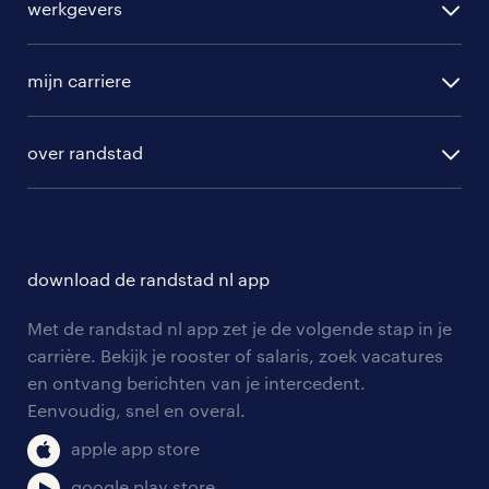
werkgevers
randstad operational
vacature aanmelden
randstad professional
mijn carriere
algemene voorwaarden
randstad digital
ontwikkeling
hr-diensten
over randstad
populaire bedrijven
communities
branches
over randstad
careers for expats
opleidingen en trainingen
hr-kenniscentrum
contact voor talent
solliciteren
download de randstad nl app
tarieven
contact voor werkgevers
arbeidsvoorwaarden
personeel gezocht
Met de randstad nl app zet je de volgende stap in je
onze vestigingen
blogs en artikelen
carrière. Bekijk je rooster of salaris, zoek vacatures
aanmelden nieuwsbrief
en ontvang berichten van je intercedent.
pers
salarischecker
Eenvoudig, snel en overal.
klachten en misstanden
bruto-netto calculator
apple app store
google play store