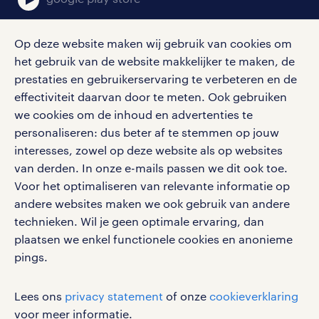
Op deze website maken wij gebruik van cookies om
het gebruik van de website makkelijker te maken, de
social media
prestaties en gebruikerservaring te verbeteren en de
effectiviteit daarvan door te meten. Ook gebruiken
Volg ons voor de leukste content omtrent
we cookies om de inhoud en advertenties te
vacatures, solliciteren en inspiratie.
personaliseren: dus beter af te stemmen op jouw
interesses, zowel op deze website als op websites
van derden. In onze e-mails passen we dit ook toe.
Voor het optimaliseren van relevante informatie op
werken bij randstad
andere websites maken we ook gebruik van andere
gebruikersvoorwaarden
technieken. Wil je geen optimale ervaring, dan
plaatsen we enkel functionele cookies en anonieme
privacystatement
pings.
cookies
disclaimer
Lees ons
privacy statement
of onze
cookieverklaring
sitemap
voor meer informatie.