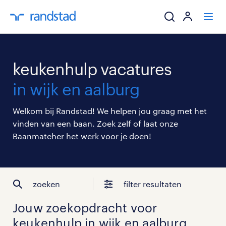
ik zoek een baa
keukenhulp vacatures
werkgevers
in wijk en aalburg
mijn carrière
Welkom bij Randstad! We helpen jou graag met het
vinden van een baan. Zoek zelf of laat onze
over randstad
Baanmatcher het werk voor je doen!
zoeken
filter resultaten
Jouw zoekopdracht voor
keukenhulp in wijk en aalburg