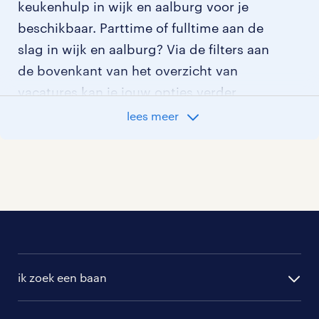
keukenhulp in wijk en aalburg voor je
beschikbaar. Parttime of fulltime aan de
slag in wijk en aalburg? Via de filters aan
de bovenkant van het overzicht van
vacatures kan je jouw opties verder
aangeven!
lees meer
Staat jouw nieuwe baan er niet bij?
Bekijk dan hier
alle vacatures in wijk en aalburg
of hier
al onze keukenhulp vacatures
.
ik zoek een baan
alle vacatures