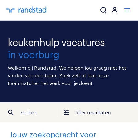
ik zoek een baa
keukenhulp vacatures
werkgevers
in voorburg
mijn carrière
Welkom bij Randstad! We helpen jou graag met het
vinden van een baan. Zoek zelf of laat onze
over randstad
Baanmatcher het werk voor je doen!
zoeken
filter resultaten
Jouw zoekopdracht voor