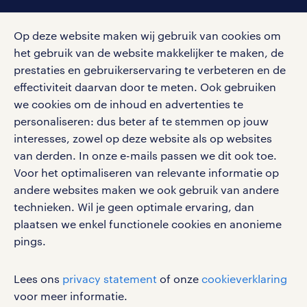
social media
Op deze website maken wij gebruik van cookies om
Volg ons voor de leukste content omtrent
het gebruik van de website makkelijker te maken, de
vacatures, solliciteren en inspiratie.
prestaties en gebruikerservaring te verbeteren en de
effectiviteit daarvan door te meten. Ook gebruiken
we cookies om de inhoud en advertenties te
personaliseren: dus beter af te stemmen op jouw
interesses, zowel op deze website als op websites
werken bij randstad
van derden. In onze e-mails passen we dit ook toe.
gebruikersvoorwaarden
Voor het optimaliseren van relevante informatie op
privacystatement
andere websites maken we ook gebruik van andere
cookies
technieken. Wil je geen optimale ervaring, dan
disclaimer
plaatsen we enkel functionele cookies en anonieme
pings.
sitemap
RANDSTAD, HUMAN FORWARD en SHAPING THE
Lees ons
privacy statement
of onze
cookieverklaring
WORLD OF WORK zijn geregistreerde
voor meer informatie.