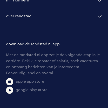
algemene voorwaarden
randstad digital
ontwikkeling
hr-diensten
over randstad
populaire bedrijven
communities
branches
over randstad
careers for expats
opleidingen en trainingen
hr-kenniscentrum
contact voor talent
solliciteren
download de randstad nl app
tarieven
contact voor werkgevers
arbeidsvoorwaarden
personeel gezocht
Met de randstad nl app zet je de volgende stap in je
onze vestigingen
blogs en artikelen
carrière. Bekijk je rooster of salaris, zoek vacatures
aanmelden nieuwsbrief
en ontvang berichten van je intercedent.
pers
salarischecker
Eenvoudig, snel en overal.
klachten en misstanden
bruto-netto calculator
apple app store
google play store