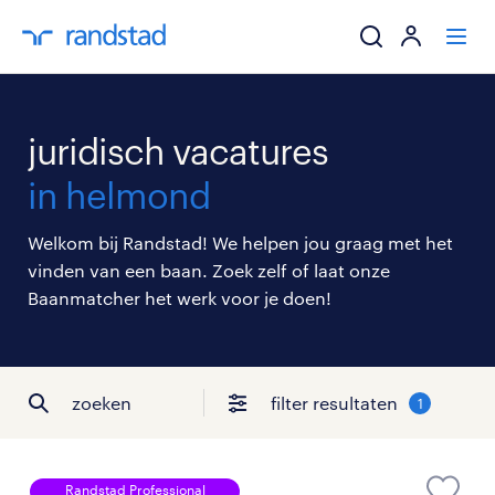
ik zoek een baa
juridisch vacatures
werkgevers
in helmond
mijn carrière
Welkom bij Randstad! We helpen jou graag met het
vinden van een baan. Zoek zelf of laat onze
over randstad
Baanmatcher het werk voor je doen!
zoeken
filter resultaten
1
Randstad Professional