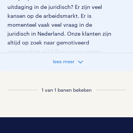
uitdaging in de juridisch? Er zijn veel
kansen op de arbeidsmarkt. Er is
momenteel vaak veel vraag in de
juridisch in Nederland. Onze klanten zijn
altijd op zoek naar gemotiveerd
personeel en wij kijken graag samen
met je naar de organisatie die het beste
lees meer
bij je past. In ons overzicht van
vacatures vind je de meest recente
vacatures.
1 van 1 banen bekeken