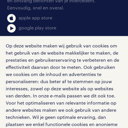
en ontvang berichten van je intercedent.
pers
salarischecker
Eenvoudig, snel en overal.
klachten en misstanden
bruto-netto calculator
apple app store
google play store
Op deze website maken wij gebruik van cookies om
het gebruik van de website makkelijker te maken, de
social media
prestaties en gebruikerservaring te verbeteren en de
effectiviteit daarvan door te meten. Ook gebruiken
Volg ons voor de leukste content omtrent
we cookies om de inhoud en advertenties te
vacatures, solliciteren en inspiratie.
personaliseren: dus beter af te stemmen op jouw
interesses, zowel op deze website als op websites
van derden. In onze e-mails passen we dit ook toe.
Voor het optimaliseren van relevante informatie op
werken bij randstad
andere websites maken we ook gebruik van andere
gebruikersvoorwaarden
technieken. Wil je geen optimale ervaring, dan
plaatsen we enkel functionele cookies en anonieme
privacystatement