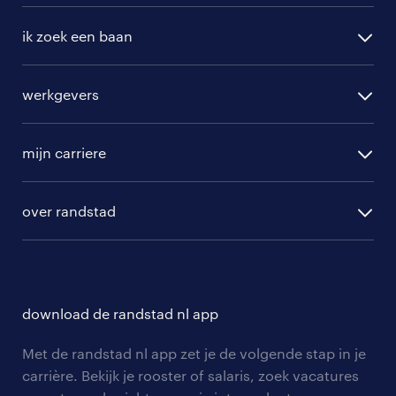
ik zoek een baan
alle vacatures
werkgevers
randstad operational
vacature aanmelden
randstad professional
mijn carriere
algemene voorwaarden
randstad digital
ontwikkeling
hr-diensten
over randstad
populaire bedrijven
communities
branches
over randstad
careers for expats
opleidingen en trainingen
hr-kenniscentrum
contact voor talent
solliciteren
download de randstad nl app
tarieven
contact voor werkgevers
arbeidsvoorwaarden
personeel gezocht
Met de randstad nl app zet je de volgende stap in je
onze vestigingen
blogs en artikelen
carrière. Bekijk je rooster of salaris, zoek vacatures
aanmelden nieuwsbrief