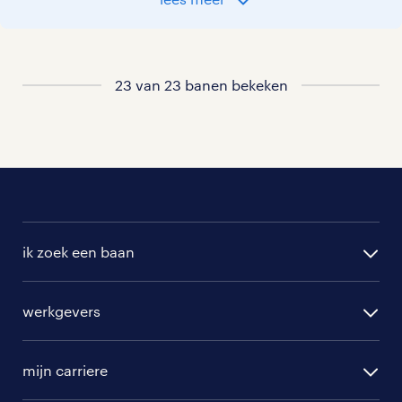
vacatures rondom Ingwierrum
23 van 23 banen bekeken
ik zoek een baan
alle vacatures
werkgevers
randstad operational
vacature aanmelden
randstad professional
mijn carriere
algemene voorwaarden