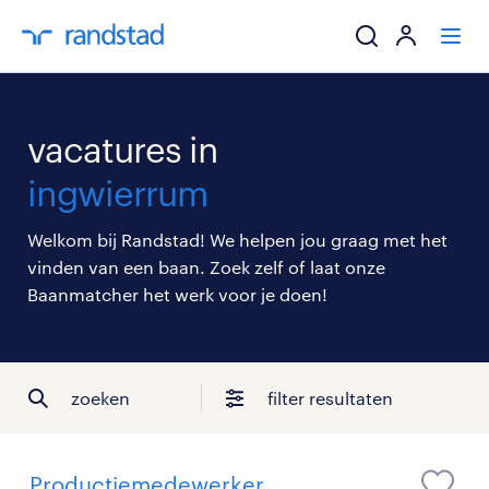
ik zoek een baa
vacatures in
werkgevers
ingwierrum
mijn carrière
Welkom bij Randstad! We helpen jou graag met het
vinden van een baan. Zoek zelf of laat onze
over randstad
Baanmatcher het werk voor je doen!
zoeken
filter resultaten
Productiemedewerker