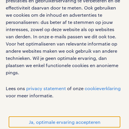
prestaties en gebruikerservaring te verbeteren en de
effectiviteit daarvan door te meten. Ook gebruiken
Volg ons voor de leukste content omtrent
we cookies om de inhoud en advertenties te
vacatures, solliciteren en inspiratie.
personaliseren: dus beter af te stemmen op jouw
interesses, zowel op deze website als op websites
van derden. In onze e-mails passen we dit ook toe.
Voor het optimaliseren van relevante informatie op
werken bij randstad
andere websites maken we ook gebruik van andere
gebruikersvoorwaarden
technieken. Wil je geen optimale ervaring, dan
plaatsen we enkel functionele cookies en anonieme
privacystatement
pings.
cookies
disclaimer
Lees ons
privacy statement
of onze
cookieverklaring
sitemap
voor meer informatie.
RANDSTAD, HUMAN FORWARD en SHAPING THE
WORLD OF WORK zijn geregistreerde
handelsmerken van Randstad N.V.
Ja, optimale ervaring accepteren