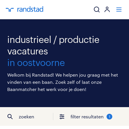
ik zoek een baa
industrieel / productie
werkgevers
vacatures
in oostvoorne
mijn carrière
Welkom bij Randstad! We helpen jou graag met het
over randstad
vinden van een baan. Zoek zelf of laat onze
Baanmatcher het werk voor je doen!
zoeken
filter resultaten
1