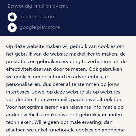
salarischecker
Eenvoudig, snel en overal.
klachten en misstanden
bruto-netto calculator
apple app store
google play store
Op deze website maken wij gebruik van cookies om
het gebruik van de website makkelijker te maken, de
social media
prestaties en gebruikerservaring te verbeteren en de
effectiviteit daarvan door te meten. Ook gebruiken
Volg ons voor de leukste content omtrent
we cookies om de inhoud en advertenties te
vacatures, solliciteren en inspiratie.
personaliseren: dus beter af te stemmen op jouw
interesses, zowel op deze website als op websites
van derden. In onze e-mails passen we dit ook toe.
Voor het optimaliseren van relevante informatie op
werken bij randstad
andere websites maken we ook gebruik van andere
gebruikersvoorwaarden
technieken. Wil je geen optimale ervaring, dan
plaatsen we enkel functionele cookies en anonieme
privacystatement