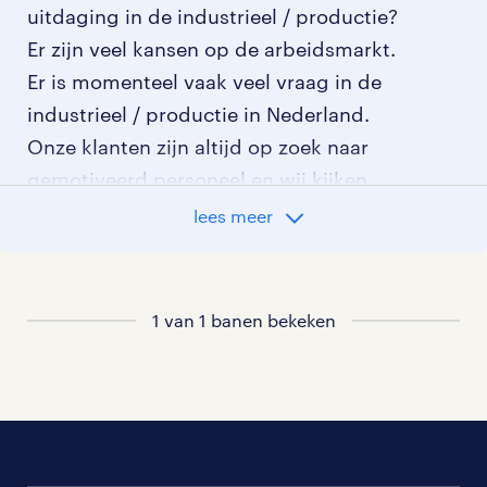
uitdaging in de industrieel / productie?
Er zijn veel kansen op de arbeidsmarkt.
Er is momenteel vaak veel vraag in de
industrieel / productie in Nederland.
Onze klanten zijn altijd op zoek naar
gemotiveerd personeel en wij kijken
graag samen met je naar de organisatie
lees meer
die het beste bij je past. In ons overzicht
van vacatures vind je de meest recente
vacatures.
1 van 1 banen bekeken