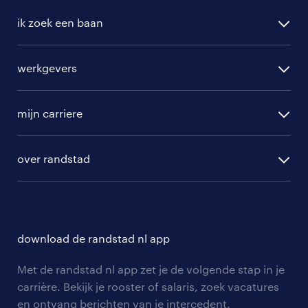
ik zoek een baan
alle vacatures
werkgevers
randstad operational
vacature aanmelden
randstad professional
mijn carriere
algemene voorwaarden
randstad digital
ontwikkeling
hr-diensten
over randstad
populaire bedrijven
communities
branches
over randstad
careers for expats
opleidingen en trainingen
hr-kenniscentrum
contact voor talent
solliciteren
download de randstad nl app
tarieven
contact voor werkgevers
arbeidsvoorwaarden
personeel gezocht
Met de randstad nl app zet je de volgende stap in je
onze vestigingen
blogs en artikelen
carrière. Bekijk je rooster of salaris, zoek vacatures
aanmelden nieuwsbrief
en ontvang berichten van je intercedent.
pers